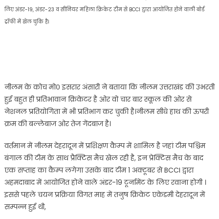
नीलम
लिए अंडर-19, अंडर-23 व सीनियर महिला क्रिकेट टीम से BCCI द्वारा आयोजित होने वाली बोर्ड
भारद्वाज
ट्रॉफी में खेल चुकि है।
का
प्रदेश
की
अंडर-19
बालिका
टीम
नीलम के कोच मो० इसरार अंसारी ने बताया कि नीलम उत्तराखंड की उभरती
में
हुई बहुत ही प्रतिभावान क्रिकेटर है ओर वो चार बार स्कूल की ओर से
चयन,
नेशनल प्रतियोगिता में भी प्रतिभाग कर चुकी है।नीलम सीधे हाथ की ऊपरी
क्रम की बल्लेबाज ओर तेज गेंदबाज है।
वर्तमान में नीलम देहरादून में प्रशिक्षण कैम्प में शामिल है जहां टीम पश्चिम
बंगाल की टीम के साथ प्रैक्टिस मैच खेल रही है, इन प्रेक्टिस मैच के बाद
एक सप्ताह का कैम्प लगेगा उसके बाद टीम 1 अक्टूबर से BCCI द्वारा
अहमदाबाद में आयोजित होने वाले अंडर-19 टूर्नामेंट के लिए रवाना होगी ।
इससे पहले चयन प्रक्रिया विगत माह में तनुष क्रिकेट एकेडमी देहरादून में
सम्पन्न हुई थी,