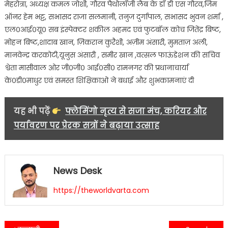
मेहरोत्रा, अध्यक्ष कमल जोशी, गौरव पैथोलॉजी लैब के डॉ डी एस गौरव,जिम
ऑनर हेम भट्ट, सभासद राजा सलमानी, तनुज दुर्गापाल, सभासद भुवन शर्मा ,
एल०आई०यू० सब इंस्पेक्टर शकील अहमद एवं फुटबॉल कोच जितेंद्र बिष्ट,
मोहन बिष्ट,शादाब खान, ज़िकरान कुरैशी, अज़ीम अंसारी, मुमताज़ अली,
मानवेन्द्र करकोटी,यूनुस अंसारी , समीर खान ,वत्सल फाऊंडेशन की सचिव
श्वेता मासीवाल ओर जी०जी० आई०सी० रामनगर की प्रधानाचार्या
के०डी०माधुर एवं समस्त शिक्षिकाओ ने बधाई और शुभकामनाएं दी
यह भी पढ़ें
फ्लेमिंगो नृत्य से सजा मंच, करियर और
पर्यावरण पर प्रेरक सत्रों ने बढ़ाया उत्साह
News Desk
https://theworldvarta.com