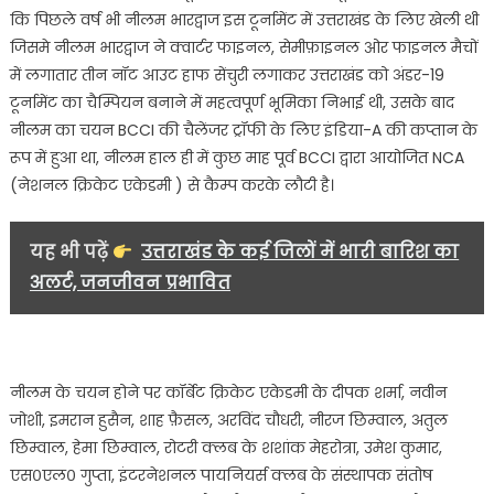
कि पिछले वर्ष भी नीलम भारद्वाज इस टूर्नामेंट में उत्तराखंड के लिए खेली थी
जिसमे नीलम भारद्वाज ने क्वार्टर फाइनल, सेमीफ़ाइनल ओर फाइनल मैचों
में लगातार तीन नॉट आउट हाफ सेंचुरी लगाकर उत्तराखंड को अंडर-19
टूर्नामेंट का चैम्पियन बनाने में महत्वपूर्ण भूमिका निभाई थी, उसके बाद
नीलम का चयन BCCI की चैलेंजर ट्रॉफी के लिए इंडिया-A की कप्तान के
रूप में हुआ था, नीलम हाल ही में कुछ माह पूर्व BCCI द्वारा आयोजित NCA
(नेशनल क्रिकेट एकेडमी ) से कैम्प करके लौटी है।
यह भी पढ़ें
उत्तराखंड के कई जिलों में भारी बारिश का
अलर्ट, जनजीवन प्रभावित
नीलम के चयन होने पर कॉर्बेट क्रिकेट एकेडमी के दीपक शर्मा, नवीन
जोशी, इमरान हुसैन, शाह फ़ैसल, अरविंद चौधरी, नीरज छिम्वाल, अतुल
छिम्वाल, हेमा छिम्वाल, रोटरी क्लब के शशांक मेहरोत्रा, उमेश कुमार,
एस०एल० गुप्ता, इंटरनेशनल पायनियर्स क्लब के संस्थापक संतोष