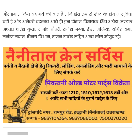
और हमारे लिये यह गर्व की बात है , निश्चित रूप से खेल के क्षेत्र में सुविधा
बढ़ी है और अनेको बदलाव आये हैं। इस दौरान विधायक शिव अरोरा ,मण्डल
अध्यक्ष धीरेश गुप्ता, राजीव चौधरी, राजेश जग्गा, ईश्वर मलिक, योगेश वर्मा,
मनोज मदान, विनय विश्वास, राजन राठौर सहित अन्य लोग मौजूद रहे।