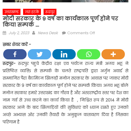
उत्तराखण्ड
ज़रा हटके
रुद्रपुर
मोदी सरकार के 9 वर्ष का कार्यकाल पूर्ण होने पर
किया सम्पर्क ….
Posted
Author
on
July 2, 2023
News Desk
Comments Off
on
मोदी
ख़बर शेयर करें -
सरकार
के
9
रुद्रपुर-
रुद्रपुर पहुचे केंद्रीय रक्षा एव पर्यटन राज्य मंत्री अजय भट्ट ने
वर्ष
प्रतिष्ठित व्यक्ति से सम्पर्क के चलते राष्ट्रपति द्वारा अर्जुन अवार्ड से
का
सम्मानित पैरा बैटमिंटन खिलाड़ी मनोज सरकार के आवास पर जाकर मोदी
कार्यकाल
सरकार के 9 वर्ष का कार्यकाल पूर्ण होने पर सम्पर्क किया। अजय भट्ट बोले
पूर्ण
मनोज सरकार हमारे उत्तराखंड का गौरव है और अंतरराष्ट्रीय स्तर पर देश का
होने
पर
नाम गर्व से उच्च करने का कार्य किया है , निश्चित रूप से 2014 में मोदी
किया
सरकार आने के बाद खिलाड़ियों की सुविधाएं को ध्यान रखते हुए उनको
सम्पर्क
अच्छे अभ्यास ओर उनकी तैयारी के अनुकूल वातावरण दिया है जिसका
….
परिणाम है