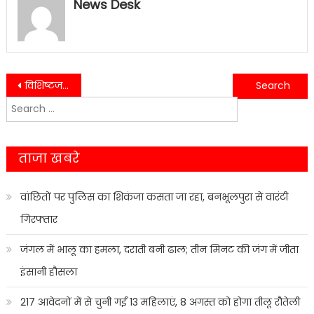
News Desk
Post
विशिष्टजनों से मुलाकात कर बताई केन्द्र और प्रदेश सरकार की उपलब्धियां,मिस कॉल दिलाया समर्थन…….
2 दिन की बारिश में सड़के बनी तालाब,भारी बारिश हुई तो लोगो का सड़कों में निकलना हो जाएगा मुश्किल…….
Search
navigation
for:
ताजा खबरे
वांछितों पर पुलिस का शिकंजा कसता जा रहा, बनभूलपुरा से वारंटी
गिरफ्तार
जंगल में भालू का हमला, दराती बनी ढाल; तीन मिनट की जंग में जीता
इंसानी हौसला
217 आवेदनों में से चुनी गईं 13 महिलाएं, 8 अगस्त को होगा तीलू रौतेली