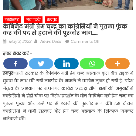
उत्तराखण्ड
ज़रा हटके
रुद्रपुर
कैबिनेट मंत्री प्रेम चन्द्र का कांग्रेसियों ने पुतला फूंक
कर की पद से हटाने की पुरजोर मांग……
Posted
Author
on
May 3, 2023
News Desk
Comments Off
on
कैबिनेट
ख़बर शेयर करें -
मंत्री
प्रेम
चन्द्र
रूद्रपुर-
धामी सरकार के कैबिनेट मंत्री प्रेम चन्द्र अग्रवाल द्वारा बीच सड़क में
का
युवक के साथ की गयी मारपीट के मामले में कांग्रेस मुखर हो गयी है। प्रदेश
कांग्रेसियों
नेतृत्व के आहवान पर महानगर कांग्रेस अध्यक्ष सीपी शर्मा की अगुवाई में
ने
काग्रेसियों ने डीडी चौक पर विरोध प्रदर्शन के बीच कैबिनेट मंत्री प्रेम चन्द्र का
पुतला
पुतला फूंका और उन्हें पद से हटाने की पुरजोर मांग की। इस दौरान
फूंक
कर
कांग्रेसियों ने धामी सरकार और प्रेम चन्द्र अग्रवाल के खिलाफ जमकर
की
नारेबाजी की।
पद
से