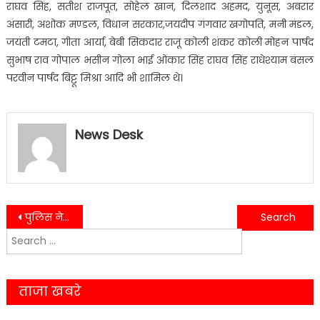
राघव सिंह, सतीश राजपूत, सोहेल खान, दिलशाद अहमद, युनूस, अबरार
अंसारी, अशोक मण्डल, विधान सरकार,जयदीप गंगवार खगोपति, मनी मंडल,
जयंती टमटा, गीता आर्या, बेबी सिकदार राजू कोली शंकर कोली मोहन पार्षद
सुभाष राव गोपाल भसीन गोला भाई ओंकार सिंह राघव सिंह राधेश्याम बंसल
परवीन पार्षद बिट्टू मिश्रा आदि भी शामिल थे।
News Desk
Post
पुलिस ने कैफे और स्पा सेंटर में की छापेमारी, नोटिस लगा कर दी चेतावनी………
पंन्तनगर एयरपोर्ट सभागार में संपन्न हुई एरोड्रम कमेटी की बैठक……..
Search
navigation
for:
ताजा खबरे