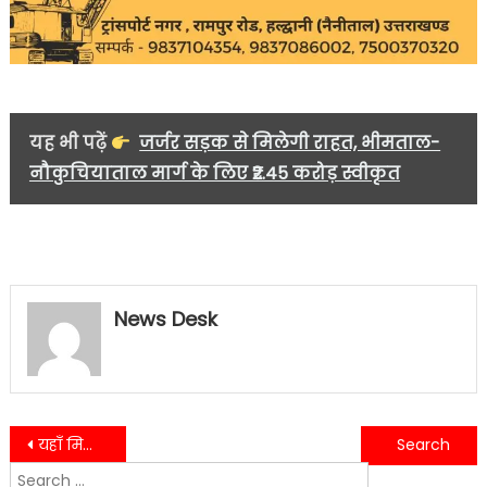
यह भी पढ़ें
जर्जर सड़क से मिलेगी राहत, भीमताल-
नौकुचियाताल मार्ग के लिए ₹2.45 करोड़ स्वीकृत
News Desk
Post
यहाँ मिला 6 महीने पहले घर से लापत हुआ बच्चा परिवार में ख़ुशी का माहौल…..
एसडीएम कालाढूंगी और तहसीलदार ने तहसील कालाढूंगी के विभिन्न विभागों का किया निरीक्षण…..
Search