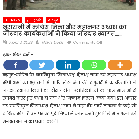
उत्तराखण्ड
ज़रा हटके
रुद्रपुर
भूरारानी में कांग्रेस ज़िला और महानगर अध्यक्ष का
जोरदार कार्यकर्ताओं ने किया जोरदार स्वागत…….
Posted
Author
on
April 6, 2023
News Desk
Comments Off
on
भूरारानी
ख़बर शेयर करें -
में
कांग्रेस
ज़िला
रूद्रपुर-
कांग्रेस के नवनियुक्त जिलाध्यक्ष हिमांशु गावा एवं महानगर अध्यक्ष
और
सीपी शर्मा का भूरारानी में पार्षद मोहनखेड़ा की अगुवाई में कार्यकर्ताओं ने
महानगर
जोरदार स्वागत किया। इस दौरान दोनों पदाधिकारियों का फूल मालाओं से
अध्यक्ष
स्वागत करते हुए बधाई दी गयी और मिष्ठान वितरण किया गया। इस अवसर
का
पर नवनियुक्त जिलाध्यक्ष हिमांशु गावा ने कहा कि पार्टी संगठन ने उन्हें जो
जोरदार
कार्यकर्ताओं
दायित्व सौंपा है उस पर वह पूरी निष्ठा से काम करते हुए जिले में संगठन को
ने
मजबूत बनाने का प्रयास करेंगे।
किया
जोरदार