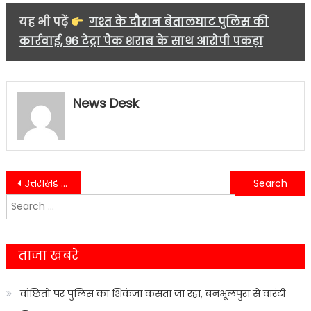
यह भी पढ़ें
गश्त के दौरान बेतालघाट पुलिस की
कार्रवाई, 96 टेट्रा पैक शराब के साथ आरोपी पकड़ा
News Desk
Post
उत्तराखंड में भी कोरोना के बढ़ते केसो को लेकर हुआ सतर्क स्वास्थ्य विभाग…..
हरि नाम श्रवण से होती है अंतरमन को शांति की अनुभूति-विधायक शिव अरोरा….
Search
navigation
for:
ताजा खबरे
वांछितों पर पुलिस का शिकंजा कसता जा रहा, बनभूलपुरा से वारंटी