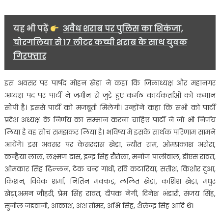
यह भी पढ़ें
अवैध शराब पर पुलिस का शिकंजा,
चोरगलिया से 17 लीटर कच्ची शराब के साथ युवक
गिरफ्तार
इस अवसर पर पार्षद मोहन खेड़ा ने कहा कि जिलाध्यक्ष और महानगर
अध्यक्ष पद पर पार्टी ने जमीन से जुड़े हुए कर्मठ कार्यकर्ताओं को कमान
सौंपी है। इससे पार्टी को मजबूती मिलेगी। उन्होंने कहा कि सभी को पार्टी
प्रदेश अध्यक्ष के निर्णय का सम्मान करना चाहिए पार्टी ने जो भी निर्णय
लिया है वह सोच समझकर लिया है। भविष्य में इसके सार्थक परिणाम सामने
आयेंगे। इस अवसर पर केसरदास खेड़ा, न्यौत राम, ओमप्रकाश अरोरा,
कन्हैया लाल, लक्ष्मण दास, इन्द्र सिंह रौतेला, मनोज पालीवाल, डीएस रावत,
ओमकार सिंह ढिल्लन, टेक चन्द्र गांधी, रवि कटारिया, सतीश, किशोर दुआ,
किशन, विवेक शर्मा, नितिन मक्कड़, ललित खेड़ा, कशिश खेड़ा, मधुर
खेड़ा,अमन जौहरी, प्रेम सिंह रावत, दीपक नेगी, दिनेश भंडारी, संजय सिंह,
सुनील जंडवानी, आकाश, अंश तोमर, अभि सिंह, शैलेन्द्र सिंह आदि थे।