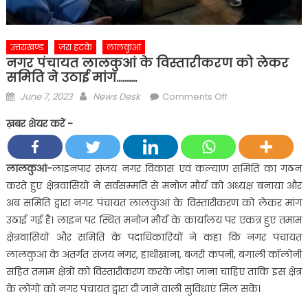
उत्तराखण्ड
ज़रा हटके
लालकुआं
नगर पंचायत लालकुआं के विस्तारीकरण को लेकर
समिति ने उठाई मांग……….
Posted
Author
on
June 7, 2023
News Desk
Comments Off
on
नगर
ख़बर शेयर करें -
पंचायत
लालकुआं
के
लालकुआं-
लाइनपार संजय नगर विकास एवं कल्याण समिति का गठन
विस्तारीकरण
करते हुए क्षेत्रवासियों ने सर्वसम्मति से मनोज मौर्य को अध्यक्ष बनाया और
को
अब समिति द्वारा नगर पंचायत लालकुआं के विस्तारीकरण को लेकर मांग
लेकर
उठाई गई है। लाइन पर स्थित मनोज मौर्य के कार्यालय पर एकत्र हुए तमाम
समिति
क्षेत्रवासियों और समिति के पदाधिकारियों ने कहा कि नगर पंचायत
ने
उठाई
लालकुआं के अंतर्गत संजय नगर, हाथीखाना, बजरी कंपनी, बंगाली कॉलोनी
मांग……….
सहित तमाम क्षेत्रों को विस्तारीकरण करके जोड़ा जाना चाहिए ताकि इस क्षेत्र
के लोगों को नगर पंचायत द्वारा दी जाने वाली सुविधाएं मिल सकें।