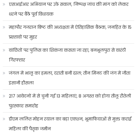
एसआईआर अभियान पर उठे सवाल, निष्पक्ष जांच की मांग को लेकर
धरने पर बैठे पूर्व विधायक
महापौर गजराज बिष्ट की अध्यक्षता में ऐतिहासिक बैठक, जनहित के 15
प्रस्तावों पर मुहर
वांछितों पर पुलिस का शिकंजा कसता जा रहा, बनभूलपुरा से वारंटी
गिरफ्तार
जंगल में भालू का हमला, दराती बनी ढाल; तीन मिनट की जंग में जीता
इंसानी हौसला
217 आवेदनों में से चुनी गईं 13 महिलाएं, 8 अगस्त को होगा तीलू रौतेली
पुरस्कार समारोह
डीएम ललित मोहन रयाल का बड़ा एक्शन, भूमाफियाओं से मुक्त कराई
महिला की पैतृक जमीन