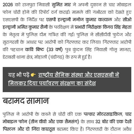
2026
को राजपुरा निवासी
सुमित मार
ने अपनी दुकान से चार मोबाइल
फोन चोरी होने की रिपोर्ट दर्ज कराई। मामले की गंभीरता को देखते हुए
एसएसपी के निर्देश पर
एसपी हल्द्वानी मनोज कुमार कत्याल
और
सीओ
हल्द्वानी अमित कुमार सैनी
के पर्यवेक्षण में
प्रभारी निरीक्षक विजय सिंह मेहता
के नेतृत्व में पुलिस टीम गठित की गई। पुलिस ने सीसीटीवी फुटेज और
सुरागरसी के आधार पर आरोपी को गिरफ्तार कर लिया। गिरफ्तार आरोपी
की पहचान
कवि बिष्ट (33
वर्ष)
पुत्र कुंदन सिंह निवासी गोलू माजरा,
डेराबसी थाना क्षेत्र, मोहाली (चंडीगढ़) के रूप में हुई है।
यह भी पढ़ें
राष्ट्रीय सैनिक संस्था और एसएसबी ने
मिलकर दिया पर्यावरण संरक्षण का संदेश
बरामद सामान
पुलिस ने आरोपी के कब्जे से चोरी की एक
पल्सर मोटरसाइकिल
,
चार
मोबाइल फोन (तीन वीवो और एक सैमसंग)
के साथ
32
बोर की एक देशी
पिस्टल और दो जिंदा कारतूस
बरामद किए हैं। गिरफ्तारी के दौरान अवैध