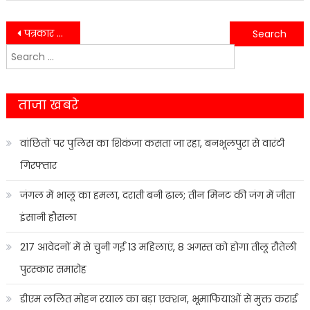
Post
पत्रकार महासंघ में नई सक्रियता, अशोक गुलाटी प्रदेश अध्यक्ष नियुक्त….
अफवाहों से बचें, घरेलू गैस सामान्य रूप से उपलब्ध: DM नितिन सिंह भदौरिया….
Search
navigation
for:
ताजा खबरे
वांछितों पर पुलिस का शिकंजा कसता जा रहा, बनभूलपुरा से वारंटी
गिरफ्तार
जंगल में भालू का हमला, दराती बनी ढाल; तीन मिनट की जंग में जीता
इंसानी हौसला
217 आवेदनों में से चुनी गईं 13 महिलाएं, 8 अगस्त को होगा तीलू रौतेली
पुरस्कार समारोह
डीएम ललित मोहन रयाल का बड़ा एक्शन, भूमाफियाओं से मुक्त कराई