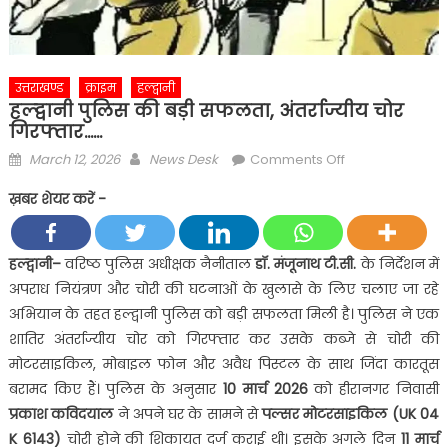
उत्तराखण्ड
क्राइम
हल्द्वानी
हल्द्वानी पुलिस की बड़ी सफलता, अंतर्राज्यीय चोर
गिरफ्तार……
Posted
Author
on
March 12, 2026
News Desk
Comments Off
on
हल्द्वानी
ख़बर शेयर करें -
पुलिस
की
बड़ी
हल्द्वानी
–
वरिष्ठ पुलिस अधीक्षक नैनीताल
डॉ. मंजूनाथ टी.सी.
के निर्देशन में
सफलता,
अपराध नियंत्रण और चोरी की घटनाओं के खुलासे के लिए चलाए जा रहे
अंतर्राज्यीय
अभियान के तहत हल्द्वानी पुलिस को बड़ी सफलता मिली है। पुलिस ने एक
चोर
शातिर अंतर्राज्यीय चोर को गिरफ्तार कर उसके कब्जे से चोरी की
गिरफ्तार……
मोटरसाइकिल, मोबाइल फोन और अवैध पिस्टल के साथ जिंदा कारतूस
बरामद किए हैं। पुलिस के अनुसार
10
मार्च 2026
को हीरानगर निवासी
प्रकाश कविदयाल
ने अपने घर के सामने से
पल्सर मोटरसाइकिल (UK 04
K 6143)
चोरी होने की शिकायत दर्ज कराई थी। इसके अगले दिन
11
मार्च