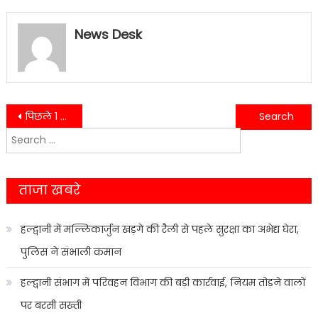
News Desk
Post
पिछले 1 महीने से हल्द्वानी के एक घर में लग रही रहस्मयी आग…..
ट्रक और रोडवेज बस के बीच जबरदस्त भिड़ंत में 13 लोग हुए जख्मी और 6 की मौत……..
Search
navigation
for:
ताजा खबरे
हल्द्वानी में मल्लिकार्जुन खड़गे की रैली से पहले सुरक्षा का अभेद्य घेरा,
पुलिस ने संभाली कमान
हल्द्वानी संभाग में परिवहन विभाग की बड़ी कार्रवाई, नियम तोड़ने वालों
पर बरसी सख्ती