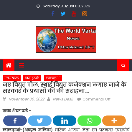
Skip
Saturday, August 08, 2026
to
content
उत्तराखण्ड
ज़रा हटके
लालकुआं
नए विद्युत पोल, स्थाई विद्युत कनेक्शन लगाए जाने के
सरकार के प्रयासों की की सराहना…..
Posted
Author
on
November 30, 2022
News Desk
Comments Off
on
नए
ख़बर शेयर करें -
विद्युत
पोल,
स्थाई
लालकुआं-(अब्दुल मलिक)
वरिष्ठ भाजपा नेता एवं पंतनगर एयरपोर्ट