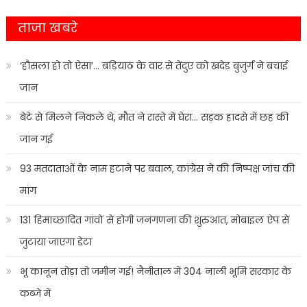
ताजा खबरे
‘हौसला हो तो ऐसा’… बड़ियाठ के वार से तेंदुए को खदेड़ बुजुर्ग ने बचाई
जान
बेटे से मिलने निकले थे, मौत ने रास्ते में घेरा… सड़क हादसे में छह की
जान गई
93 मतदाताओं के नाम हटाने पर बवाल, कांग्रेस ने की निष्पक्ष जांच की
मांग
131 हिमाच्छादित गांवों से होगी जनगणना की शुरुआत, मोबाइल ऐप से
जुटाया जाएगा डेटा
भू कानून तोड़ा तो जमीन गई! नैनीताल में 304 नाली भूमि सरकार के
कब्जे में