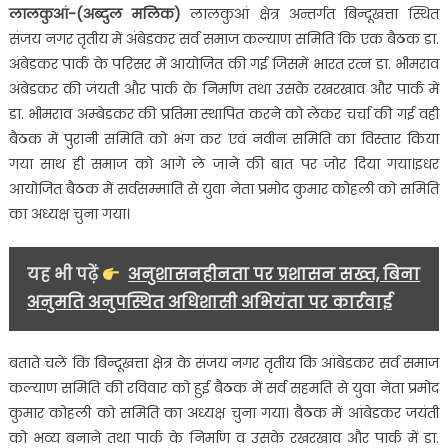
लालकुआं-(अब्दुल मलिक)
लालकुआं क्षेत्र अन्तर्गत बिन्दूखत्ता स्थित
समिति
संजय नगर तृतीय में अंबेडकर सर्व समाज कल्याण समिति कि एक बैठक डा.
की
अंबेडकर पार्क के परिसर में आयोजित की गई जिसमें भारत रत्न डा. भीमराव
हुई
अंबेडकर की जंयती और पार्क के निर्माण तथा उसके रखरखाव और पार्क में
बैठक,
डा. भीमराव अम्बेडकर की प्रतिमा स्थापित करने को लेकर चर्चा की गई वही
भारत
रत्न
बैठक में पुरानी समिति को भंग कर एवं नवीन समिति का विस्तार किया
डा.
गया साथ ही समाज को आगे ले जाने की बात पर जोर दिया गया।इधर
भीमराव
आयोजित बैठक में सर्वसम्माति से युवा नेता प्रमोद कुमार कोहली को समिति
अंबेडकर
का अध्यक्ष चुना गया।
की
जंयती
यह भी पढ़ें
अनुशासनहीनता पर प्रशासन सख्त, बिना
को
लेकर
अनुमति अनुपस्थित अधिशासी अभियंता पर कार्रवाई
हुई
चर्चा….
बताते चलें कि बिन्दूखत्ता क्षेत्र के संजय नगर तृतीय कि आंबेडकर सर्व समाज
कल्याण समिति की रविवार को हुई बैठक में सर्व सहमति से युवा नेता प्रमोद
कुमार कोहली को समिति का अध्यक्ष चुना गया। बैठक में आंबेडकर जयंती
को भव्य बनाने तथा पार्क के निर्माण व उसके रखरखाव और पार्क में डा.