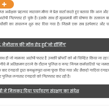
े
ाद,
ठ पुलिस अधीक्षक प्रहलाद नारायण मीणा ने प्रेस वार्ता करते हुए बताया कि आज और
CM
पी गिरफ्तार हो चुके हैं। इसके साथ ही मुख्यमंत्री की घोषणा के तत्काल ब
ी
 चौकी का संचालन शुरू कर दिया गया है। जिसमें एक सब इंस्पेक्टर और च
ोषणा
र
त्काल
मलिक
र, नैनीताल की मॉल रोड हुई 'नो हॉर्निंग'
े
गीचे
ैं साथ ही जो नामजद आरोपी फरार है उनकी प्रॉपर्टी को भी चिन्हित किया जा रहा ह
े
ीचे में अतिक्रमण हटाने के दौरान पुलिस व नगर निगम कर्मचारियों पर जम
ुली
ुलिस
ाद दंगाइयों द्वारा बनभूलपुरा थाना फूंक दिया गया और सैकड़ो गाड़ियां दंगाइय
ौकी….
 और पुलिस लगातार दंगाइयों को गिरफ्तार कर रही है।
बी ने मिलकर दिया पर्यावरण संरक्षण का संदेश