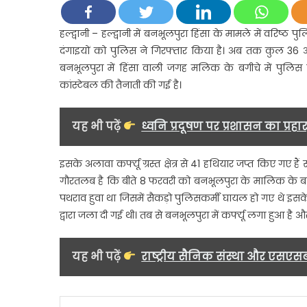
क
ब
हल्द्वानी – हल्द्वानी में बनभूलपुरा हिंसा के मामले में वरिष्
दंगाइयों को पुलिस ने गिरफ्तार किया है। अब तक कुल 36 आरो
क
बनभूलपुरा में हिंसा वाली जगह मलिक के बगीचे में पुलिस
घ
कांस्टेबल की तैनाती की गई है।
प
त
यह भी पढ़ें
ध्वनि प्रदूषण पर प्रशासन का प्रहा
क
ब
इसके अलावा कर्फ्यू ग्रस्त क्षेत्र से 41 हथियार जप्त किए गए ह
म
गौरतलब है कि बीते 8 फरवरी को बनभूलपुरा के मालिक के बग
ख
प
पथराव हुवा था जिसमें सैकड़ो पुलिसकर्मी घायल हो गए थे इसके ब
च
द्वारा जला दी गई थी। तब से बनभूलपुरा में कर्फ्यू लगा हुआ है
यह भी पढ़ें
राष्ट्रीय सैनिक संस्था और एसएस