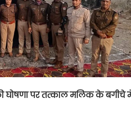
की घोषणा पर तत्काल मलिक के बगीचे म
on
नभूलपुरा
िंसा