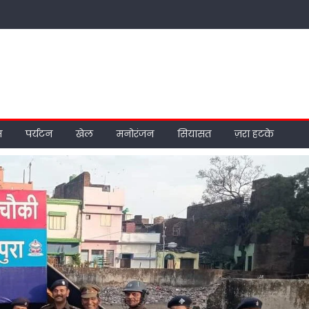
म
पर्यटन
खेल
मनोरंजन
सियासत
ज़रा हटके