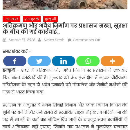
उत्तराखण्ड
ज़रा हटके
हल्द्वानी
अतिक्रमण और अवैध निर्माण पर प्रशासन सख्त, सुरक्षा
के बीच की गई कार्रवाई….
Posted
Author
on
March 13, 2026
News Desk
Comments Off
on
अतिक्रमण
ख़बर शेयर करें -
और
अवैध
निर्माण
हल्द्वानी –
शहर में अतिक्रमण और अवैध निर्माण पर प्रशासन ने एक बार
पर
फिर सख्त कार्रवाई की है। गुरुवार को ऊंचापुल क्षेत्र में सड़क चौड़ीकरण
प्रशासन
परियोजना के तहत दो अवैध इमारतों को पोकलेन और जेसीबी मशीनों की
सख्त,
मदद से ध्वस्त किया गया।
सुरक्षा
के
प्रशासन के अनुसार ये भवन सिंचाई विभाग और लोक निर्माण विभाग की
बीच
भूमि पर बने थे और लंबे समय से प्रस्तावित सड़क चौड़ीकरण परियोजना की
की
जद में आ रहे थे। कई बार नोटिस दिए जाने के बावजूद भवन स्वामियों ने
गई
कार्रवाई….
स्वयं अतिक्रमण नहीं हटाया, जिसके बाद प्रशासन ने बुलडोज़र चलाकर