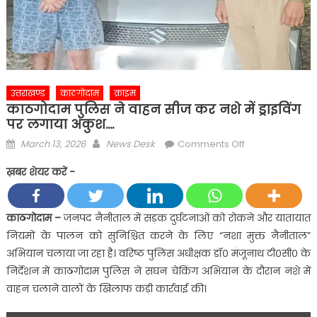
उत्तराखण्ड
काठगोदाम
क्राइम
काठगोदाम पुलिस ने वाहन सीज कर नशे में ड्राइविंग
पर लगाया अंकुश….
Posted
Author
on
March 13, 2026
News Desk
Comments Off
on
काठगोदाम
ख़बर शेयर करें -
पुलिस
ने
वाहन
काठगोदाम –
जनपद नैनीताल में सड़क दुर्घटनाओं को रोकने और यातायात
सीज
नियमों के पालन को सुनिश्चित करने के लिए “नशा मुक्त नैनीताल”
कर
अभियान चलाया जा रहा है। वरिष्ठ पुलिस अधीक्षक डॉ० मंजूनाथ टी०सी० के
नशे
निर्देशन में काठगोदाम पुलिस ने सघन चेकिंग अभियान के दौरान नशे में
में
वाहन चलाने वालों के खिलाफ कड़ी कार्रवाई की।
ड्राइविंग
पर