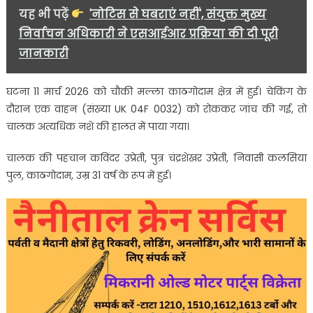
लगाया
यह भी पढ़ें
'नोटिस से घबराएं नहीं', संयुक्त मुख्य
अंकुश….
निर्वाचन अधिकारी ने एसआईआर प्रक्रिया की दी पूरी
जानकारी
घटना 11 मार्च 2026 को चौकी मल्ला काठगोदाम क्षेत्र में हुई। चेकिंग के
दौरान एक वाहन (संख्या UK 04F 0032) को रोककर जांच की गई, तो
चालक अत्यधिक नशे की हालत में पाया गया।
चालक की पहचान कविंदर उप्रेती, पुत्र चंद्रशेखर उप्रेती, निवासी कलसिया
पुल, काठगोदाम, उम्र 31 वर्ष के रूप में हुई।