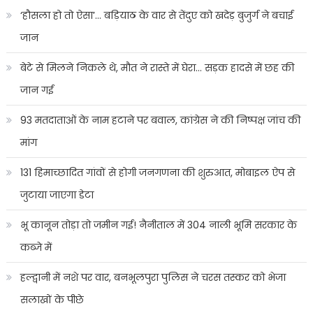
‘हौसला हो तो ऐसा’… बड़ियाठ के वार से तेंदुए को खदेड़ बुजुर्ग ने बचाई
जान
बेटे से मिलने निकले थे, मौत ने रास्ते में घेरा… सड़क हादसे में छह की
जान गई
93 मतदाताओं के नाम हटाने पर बवाल, कांग्रेस ने की निष्पक्ष जांच की
मांग
131 हिमाच्छादित गांवों से होगी जनगणना की शुरुआत, मोबाइल ऐप से
जुटाया जाएगा डेटा
भू कानून तोड़ा तो जमीन गई! नैनीताल में 304 नाली भूमि सरकार के
कब्जे में
हल्द्वानी में नशे पर वार, बनभूलपुरा पुलिस ने चरस तस्कर को भेजा
सलाखों के पीछे