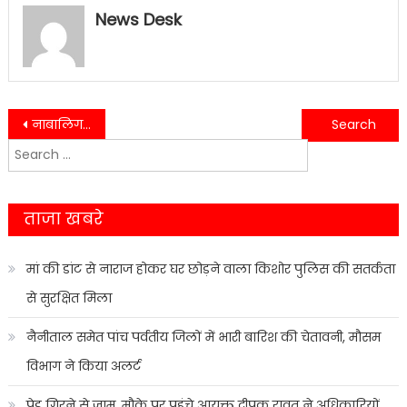
News Desk
Post
नाबालिग से गैंगरेप की सामने आई घटना, पुलिस ने महिला समेत चार व्यक्तियों को गिरफ्तार कर भेजा जेल…..
शौर्य दिवस के उपलक्ष्य में आयोजित शौर्य संचलन का आयोजन गांधी पार्क से हुआ प्रारंभ….
Search
navigation
for:
ताजा खबरे
मां की डांट से नाराज होकर घर छोड़ने वाला किशोर पुलिस की सतर्कता
से सुरक्षित मिला
नैनीताल समेत पांच पर्वतीय जिलों में भारी बारिश की चेतावनी, मौसम
विभाग ने किया अलर्ट
पेड़ गिरने से जाम, मौके पर पहुंचे आयुक्त दीपक रावत ने अधिकारियों