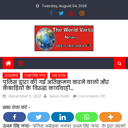
Skip
Tuesday, August 04, 2026
to
content
उत्तराखण्ड
उधम सिंह नगर
ज़रा हटके
पुलिस द्वारा की गई अतिक्रमण करने वालो और
कबाड़ियों के विरुद्ध कार्यवाही….
Posted
Author
on
December 5, 2022
News Desk
Comments Off
on
पुलिस
ख़बर शेयर करें -
द्वारा
की
गई
ऊधम सिंह नगर-
पुलिस अधीक्षक जनपद ऊधम सिंह नगर के द्वारा सड़को