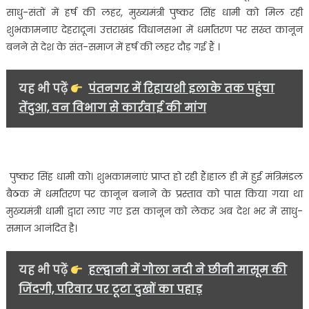
सख्त
साधु-संतों में हर्ष की लहर, मुख्यमंत्री पुष्कर सिंह धामी को मिल रही
कानून
शुभकामनाए देहरादून। उत्तराखंड विधानसभा में धर्मांतरण पर सख्त कानून
बनने
बनने से देश के संत-समाज में हर्ष की लहर दौड़ गई हैं ।
पर
साधु-
संतों
यह भी पढ़ें
पंतनगर में रिहायशी इलाके तक पहुंचा
में
तेंदुआ, वन विभाग से कार्रवाई की मांग
हर्ष
की
लहर…
पुष्कर सिंह धामी को। शुभकामनाएं प्राप्त हो रही हैं।हाल ही में हुई मंत्रिमंडल
बैठक में धर्मांतरण पर कानून बनाने के प्रस्ताव को पास किया गया था
मुख्यमंत्री धामी द्वारा लाए गए इस कानून को लेकर अब देश भर में साधु-
समाज आनंदित है।
यह भी पढ़ें
हल्द्वानी में गोला नदी ने छीनी मासूम की
जिंदगी, परिवार पर टूटा दुखों का पहाड़