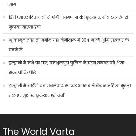
मांग
131 हिमाच्छादित गांवों से होगी जनगणना की शुरुआत, मोबाइल ऐप से
जुटाया जाएगा डेटा
भू कानून तोड़ा तो जमीन गई! नैनीताल में 304 नाली भूमि सरकार के
कब्जे में
हल्द्वानी में नशे पर वार, बनभूलपुरा पुलिस ने चरस तस्कर को भेजा
सलाखों के पीछे
हल्द्वानी में आईजी का जनसंवाद, साइबर अपराध से लेकर महिला सुरक्षा
तक हर मुद्दे पर खुलकर हुई चर्चा
The World Varta