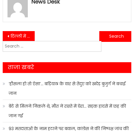
News Desk
Post
दिल्ली में एक होटल के मालिक ने की आत्महत्या,उत्तराखंड के आईपीएस का सामने आया नाम….
जल्द भरें जायेंगे उत्तराखंड स्वास्थ्य विभाग में खाली पड़े पद-स्वास्थ्य सचिव डॉ. आर. राजेश कुमार…..
Search
navigation
for:
ताजा खबरे
‘हौसला हो तो ऐसा’… बड़ियाठ के वार से तेंदुए को खदेड़ बुजुर्ग ने बचाई
जान
बेटे से मिलने निकले थे, मौत ने रास्ते में घेरा… सड़क हादसे में छह की
जान गई
93 मतदाताओं के नाम हटाने पर बवाल, कांग्रेस ने की निष्पक्ष जांच की