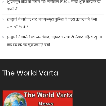
भू कानून तोड़ा तो जमीन गई! नैनीताल में 304 नाली भूमि सरकार के
कब्जे में
हल्द्वानी में नशे पर वार, बनभूलपुरा पुलिस ने चरस तस्कर को भेजा
सलाखों के पीछे
हल्द्वानी में आईजी का जनसंवाद, साइबर अपराध से लेकर महिला सुरक्षा
तक हर मुद्दे पर खुलकर हुई चर्चा
The World Varta