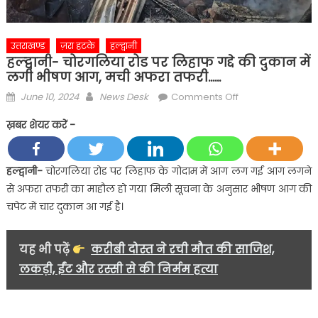
उत्तराखण्ड
ज़रा हटके
हल्द्वानी
हल्द्वानी- चोरगलिया रोड पर लिहाफ गद्दे की दुकान में
लगी भीषण आग, मची अफरा तफरी……
Posted
Author
on
June 10, 2024
News Desk
Comments Off
on
हल्द्वानी-
ख़बर शेयर करें -
चोरगलिया
रोड
पर
हल्द्वानी-
चोरगलिया रोड पर लिहाफ के गोदाम में आग लग गई आग लगने
लिहाफ
से अफरा तफरी का माहौल हो गया मिली सूचना के अनुसार भीषण आग की
गद्दे
चपेट में चार दुकान आ गई है।
की
दुकान
में
यह भी पढ़ें
करीबी दोस्त ने रची मौत की साजिश,
लगी
लकड़ी, ईंट और रस्सी से की निर्मम हत्या
भीषण
आग,
मची