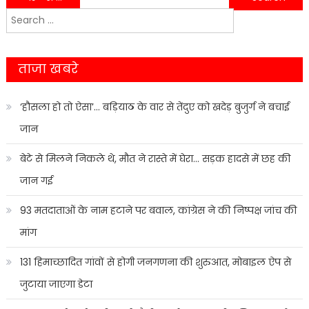
Search
navigation
for:
ताजा खबरे
‘हौसला हो तो ऐसा’… बड़ियाठ के वार से तेंदुए को खदेड़ बुजुर्ग ने बचाई
जान
बेटे से मिलने निकले थे, मौत ने रास्ते में घेरा… सड़क हादसे में छह की
जान गई
93 मतदाताओं के नाम हटाने पर बवाल, कांग्रेस ने की निष्पक्ष जांच की
मांग
131 हिमाच्छादित गांवों से होगी जनगणना की शुरुआत, मोबाइल ऐप से
जुटाया जाएगा डेटा