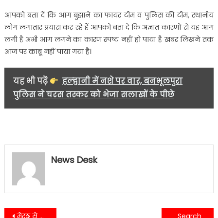
अफरा
आपको बता दें कि आग बुझाने का फायर टीम व पुलिस की टीम, स्थानीय
तफरी……
लोग लगातार प्रयास कर रहे हैं आपको बता दे कि अज्ञात कारणों से यह आग
लगी है अभी आग लगने का कारण स्पष्ट नहीं हो पाया है खबर लिखने तक
आज पर काबू नहीं पाया गया है।
यह भी पढ़ें
हल्द्वानी में नशे पर वार, बनभूलपुरा
पुलिस ने चरस तस्कर को भेजा सलाखों के पीछे
News Desk
Post
मेरठ से लैंसडाउन घूमने आए बुजुर्ग दम्पत्ति का खोया हुआ पर्स लौटाकर पौड़ी पुलिस ने दिया ईमानदारी का परिचय…..
कांग्रेसियों ने मालवीय उद्यान से प्रदर्शन करते हुए तहसील चौक पहुंचकर किया केंद्र सरकार का पुतला दहन……