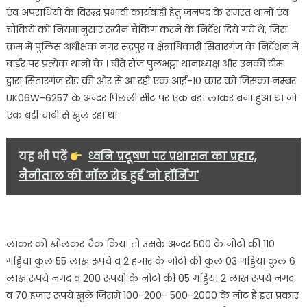
क्षेत्र
एंव अपराधियो के विरूद्ध प्रभावी कार्यवाही हेतु जनपद के समस्त थानो एंव
में
चौकिये को नियमानुसार रूटीन चैकिंग करने के निर्देश दिये गये थे, जिस
63
क्रम मे पुलिस अधीक्षक नगर रूद्रपुर व क्षेत्राधिकारी सितारगंज के निर्देशन मे
लाख
बार्डर पर प्रत्येक थानो के । बीते रोंज पुलभट्टा थानाध्यक्ष और उनकी टीम
70
हजार
द्वारा सितारगंज रोड की ओर से आ रही एक आई-10 कार को जिसका नम्बर
रुपए
UK06W-6257 के अन्दर पिछली सीट पर एक बडा लाकर बना हुआ था जो
और
एक बड़ी चाबी से खुल रहा था
11
किलो
यह भी पढ़ें
ध्वनि प्रदूषण पर प्रशासन का प्रहार,
580
नैनीताल की मॉल रोड हुई 'नो हॉर्निंग'
ग्राम
चांदी
बरामद……
लांकर को खोलकर चैक किया तो उसके अन्दर 500 के नोटो की 110
गड्डिया कुल 55 लाख रूपये व 2 हजार के नोटो की कुल 03 गड्डिया कुल 6
लाख रूपये नगद व 200 रूपयो के नोटो की 05 गड्डिया 2 लाख रूपये नगद
व 70 हजार रूपये खुले जिसमे 100-200- 500-2000 के नोट है इस प्रकार