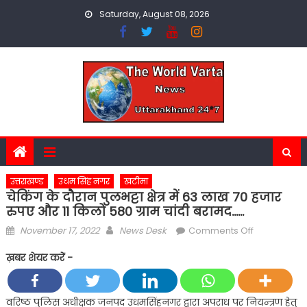
Skip
Saturday, August 08, 2026
to
content
उत्तराखण्ड
उधम सिंह नगर
खटीमा
चेकिंग के दौरान पुलभट्टा क्षेत्र में 63 लाख 70 हजार
रुपए और 11 किलो 580 ग्राम चांदी बरामद……
Posted
Author
on
November 17, 2022
News Desk
Comments Off
on
चेकिंग
ख़बर शेयर करें -
के
दौरान
पुलभट्टा
वरिष्ठ पुलिस अधीक्षक जनपद उधमसिंहनगर द्वारा अपराध पर नियन्त्रण हेतु