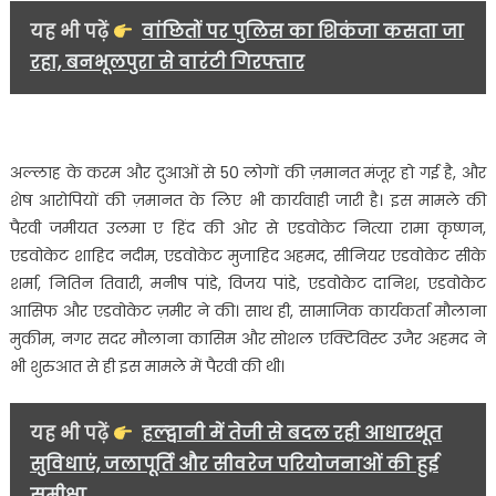
यह भी पढ़ें
वांछितों पर पुलिस का शिकंजा कसता जा
रहा, बनभूलपुरा से वारंटी गिरफ्तार
अल्लाह के करम और दुआओं से 50 लोगों की ज़मानत मंजूर हो गई है, और
शेष आरोपियों की ज़मानत के लिए भी कार्यवाही जारी है। इस मामले की
पैरवी जमीयत उलमा ए हिंद की ओर से एडवोकेट नित्या रामा कृष्णन,
एडवोकेट शाहिद नदीम, एडवोकेट मुजाहिद अहमद, सीनियर एडवोकेट सीके
शर्मा, नितिन तिवारी, मनीष पांडे, विजय पांडे, एडवोकेट दानिश, एडवोकेट
आसिफ और एडवोकेट ज़मीर ने की। साथ ही, सामाजिक कार्यकर्ता मौलाना
मुकीम, नगर सदर मौलाना कासिम और सोशल एक्टिविस्ट उजैर अहमद ने
भी शुरुआत से ही इस मामले में पैरवी की थी।
यह भी पढ़ें
हल्द्वानी में तेजी से बदल रही आधारभूत
सुविधाएं, जलापूर्ति और सीवरेज परियोजनाओं की हुई
समीक्षा