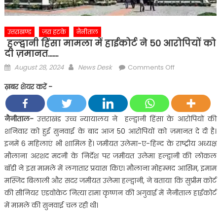
उत्तराखण्ड
ज़रा हटके
नैनीताल
हल्द्वानी हिंसा मामला में हाईकोर्ट ने 50 आरोपियों को
दी ज़मानत…….
Posted
Author
on
August 28, 2024
News Desk
Comments Off
on
हल्द्वानी
ख़बर शेयर करें -
हिंसा
मामला
में
नैनीताल-
उत्तराखंड उच्च न्यायालय ने हल्द्वानी हिंसा के आरोपियों की
हाईकोर्ट
शनिवार को हुई सुनवाई के बाद आज 50 आरोपियों को ज़मानत दे दी है।
ने
इनमें 6 महिलाएं भी शामिल हैं। जमीयत उलेमा-ए-हिन्द के राष्ट्रीय अध्यक्ष
50
मौलाना अरशद मदनी के निर्देश पर जमीयत उलेमा हल्द्वानी की लोकल
आरोपियों
बॉडी ने इस मामले में लगातार प्रयास किए। मौलाना मोहम्मद आसिम, इमाम
को
दी
मस्जिद बिलाली और सदर जमीयत उलेमा हल्द्वानी, ने बताया कि सुप्रीम कोर्ट
ज़मानत…….
की सीनियर एडवोकेट नित्या रामा कृष्णन की अगुवाई में नैनीताल हाईकोर्ट
में मामले की सुनवाई चल रही थी।