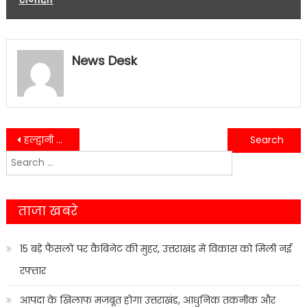
News Desk
Post
हल्द्वानी के युवक ने गोला पुल से लगाई छलांग, मौत…
महिलाओं पर आए दिन बढ़ रहे अपराधों से आक्रोशित राष्ट्रवादी रीजनल पार्टी ने किया सचिवालय घेराव……
Search
navigation
for:
ताजा खबरे
15 बड़े फैसलों पर कैबिनेट की मुहर, उत्तराखंड में विकास को मिली नई
रफ्तार
आपदा के खिलाफ मजबूत होगा उत्तराखंड, आधुनिक तकनीक और