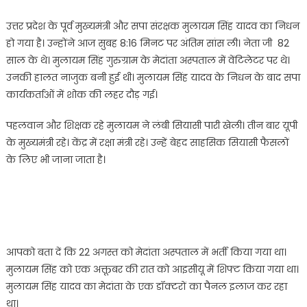
मुख्यमंत्री
एवं
उत्तर प्रदेश के पूर्व मुख्यमंत्री और सपा संरक्षक मुलायम सिंह यादव का निधन
समाजवादी
हो गया है। उन्होंने आज सुबह 8:16 मिनट पर अंतिम सांस ली। नेता जी 82
पार्टी
साल के थे। मुलायम सिंह गुरुग्राम के मेदांता अस्पताल में वेंटिलेटर पर थे।
के
उनकी हालत नाजुक बनी हुई थी। मुलायम सिंह यादव के निधन के बाद सपा
संरक्षक
कार्यकर्ताओं में शोक की लहर दौड़ गई।
मुलायम
सिंह
पहलवान और शिक्षक रहे मुलायम ने लंबी सियासी पारी खेली। तीन बार यूपी
यादव
के मुख्यमंत्री रहे। केंद्र में रक्षा मंत्री रहे। उन्हें बेहद साहसिक सियासी फैसलों
का
निधन…….
के लिए भी जाना जाता है।
आपको बता दें कि 22 अगस्त को मेदांता अस्पताल में भर्ती किया गया था।
मुलायम सिंह को एक अक्तूबर की रात को आइसीयू में शिफ्ट किया गया था।
मुलायम सिंह यादव का मेदांता के एक डॉक्टरों का पैनल इलाज कर रहा
था।