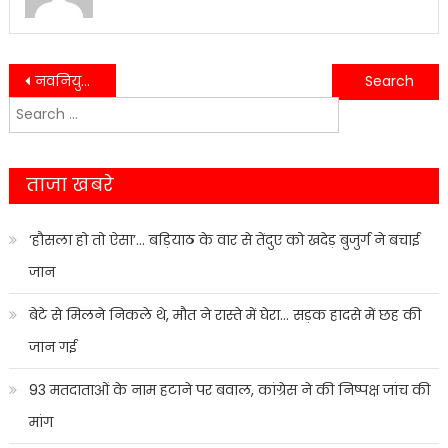
Post
नवनियुक्त जिलाधिकारी ने काशीपुरपहुँचकर चिकित्सालय का किया निरीक्षण……
निर्माणाधीन टिनशेड प्रशासन ने किया था सील,दोबारा चल रहा था कार्य,मजिस्ट्रेट ने फिरसे किया सील………
Search
navigation
for:
ताजा खबरे
‘हौसला हो तो ऐसा’… बड़ियाठ के वार से तेंदुए को खदेड़ बुजुर्ग ने बचाई
जान
बेटे से मिलने निकले थे, मौत ने रास्ते में घेरा… सड़क हादसे में छह की
जान गई
93 मतदाताओं के नाम हटाने पर बवाल, कांग्रेस ने की निष्पक्ष जांच की
मांग