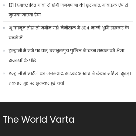
131 हिमाच्छादित गांवों से होगी जनगणना की शुरुआत, मोबाइल ऐप से
जुटाया जाएगा डेटा
भू कानून तोड़ा तो जमीन गई! नैनीताल में 304 नाली भूमि सरकार के
कब्जे में
हल्द्वानी में नशे पर वार, बनभूलपुरा पुलिस ने चरस तस्कर को भेजा
सलाखों के पीछे
हल्द्वानी में आईजी का जनसंवाद, साइबर अपराध से लेकर महिला सुरक्षा
तक हर मुद्दे पर खुलकर हुई चर्चा
The World Varta