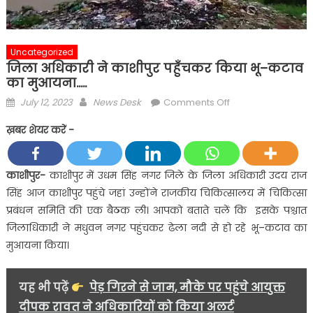
Uncategorized
जिला अधिकारी ने काशीपुर पहुँचकर किया भू–कटाव
का मुआयना…..
Posted
Author
on
July 12, 2023
News Desk
Comments Off
on
जिला
ख़बर शेयर करें -
अधिकारी
ने
काशीपुर
काशीपुर-
काशीपुर में उधम सिंह नगर जिले के जिला अधिकारी उदय राज
पहुँचकर
सिंह आज काशीपुर पहुंचे जहां उन्होंने राजकीय चिकित्सालय में चिकित्सा
किया
प्रबंधन समिति की एक बैठक ली। आपको बताते चलें कि इसके पश्चात
भू–
जिलाधिकारी ने मधुवन नगर पहुंचकर ढेला नदी से हो रहे भू–कटाव का
कटाव
मुआयना किया।
का
मुआयना…..
यह भी पढ़ें
पेड़ गिरने से जाम, मौके पर पहुंचे आयुक्त
दीपक रावत ने अधिकारियों को किया अलर्ट