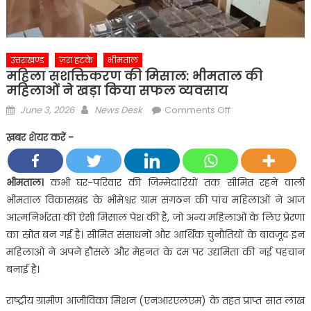
उत्तराखण्ड
ज़रा हटके
भीमताल
महिला सशक्तिकरण की मिसाल: भीमताल की
महिलाओं ने खड़ा किया सफल व्यवसाय
Posted
Author
on
June 3, 2026
News Desk
Comments Off
on
महिला
ख़बर शेयर करें -
सशक्तिकरण
की
मिसाल:
भीमताल।
कभी घर-परिवार की जिम्मेदारियों तक सीमित रहने वाली
भीमताल
भीमताल विकासखंड के भीमेश्वर ग्राम संगठन की पांच महिलाओं ने आज
की
आत्मनिर्भरता की ऐसी मिसाल पेश की है, जो अन्य महिलाओं के लिए प्रेरणा
महिलाओं
का स्रोत बन गई है। सीमित संसाधनों और आर्थिक चुनौतियों के बावजूद इन
ने
महिलाओं ने अपने हौसले और मेहनत के दम पर उद्यमिता की नई पहचान
खड़ा
किया
बनाई है।
सफल
राष्ट्रीय ग्रामीण आजीविका मिशन (एनआरएलएम) के तहत प्राप्त सात लाख
व्यवसाय