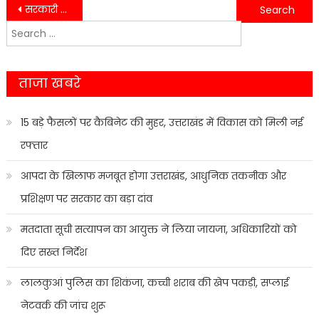
Post
सरकारी सहयोग से आत्मनिर्भर बनीं एकल महिलाएं, पशुपालन और उद्योग से बढ़ाई आय
नैनीताल पुलिस की तत्परता रंग लाई, श्रद्धालु को वापस मिला महत्वपूर्ण सामान
Search
navigation
for:
ताजा खबरे
15 बड़े फैसलों पर कैबिनेट की मुहर, उत्तराखंड में विकास को मिली नई
रफ्तार
आपदा के खिलाफ मजबूत होगा उत्तराखंड, आधुनिक तकनीक और
प्रशिक्षण पर सरकार का बड़ा दांव
मतदाता सूची सत्यापन का आयुक्त ने लिया जायजा, अधिकारियों को
दिए सख्त निर्देश
लालकुआं पुलिस का शिकंजा, कच्ची शराब की खेप पकड़ी, सप्लाई
नेटवर्क की जांच शुरू