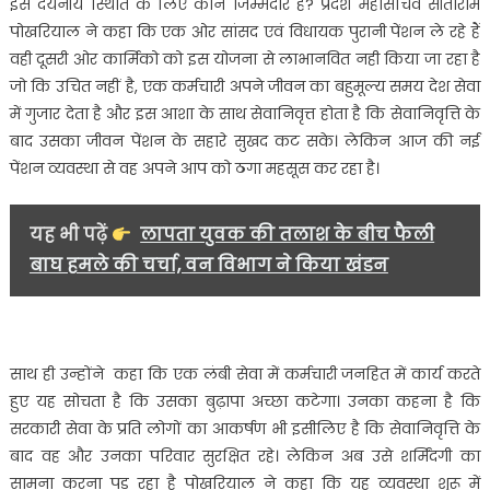
इस दयनीय स्थिति के लिए कौन जिम्मेदार है? प्रदेश महासचिव सीताराम
पेंशन
पोखरियाल ने कहा कि एक ओर सांसद एवं विधायक पुरानी पेंशन ले रहे हैं
बहाली
सयुंक्त
वही दूसरी ओर कार्मिको को इस योजना से लाभानवित नही किया जा रहा है
मोर्चा
जो कि उचित नहीं है, एक कर्मचारी अपने जीवन का बहुमूल्य समय देश सेवा
द्वारा
में गुजार देता है और इस आशा के साथ सेवानिवृत्त होता है कि सेवानिवृत्ति के
उनको
बाद उसका जीवन पेंशन के सहारे सुखद कट सके। लेकिन आज की नई
ज्ञापन
पेंशन व्यवस्था से वह अपने आप को ठगा महसूस कर रहा है।
दिया
गया….
यह भी पढ़ें
लापता युवक की तलाश के बीच फैली
बाघ हमले की चर्चा, वन विभाग ने किया खंडन
साथ ही उन्होंने कहा कि एक लंबी सेवा में कर्मचारी जनहित में कार्य करते
हुए यह सोचता है कि उसका बुढ़ापा अच्छा कटेगा। उनका कहना है कि
सरकारी सेवा के प्रति लोगों का आकर्षण भी इसीलिए है कि सेवानिवृत्ति के
बाद वह और उनका परिवार सुरक्षित रहे। लेकिन अब उसे शर्मिंदगी का
सामना करना पड़ रहा है पोखरियाल ने कहा कि यह व्यवस्था शुरू में