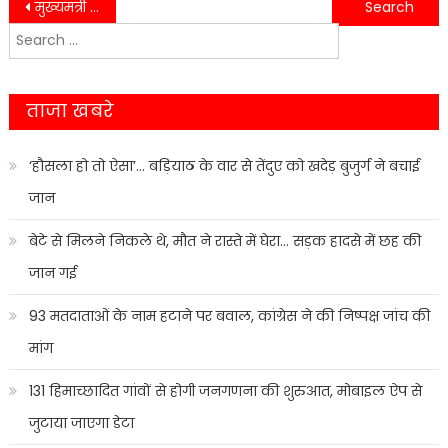
Post
मुख्यमंत्री जिले को देंगे 800 करोड़ की योजनाओं की सौगात…….
दिव्य ज्योति जागृति संस्थान के तत्वावधान में गांधी पार्क में पिछले कई दिनों से श्रीमद्भागवत कथा का आयोजन हो रहा है……
Search
navigation
for:
ताजा खबरे
‘हौसला हो तो ऐसा’… बड़ियाठ के वार से तेंदुए को खदेड़ बुजुर्ग ने बचाई
जान
बेटे से मिलने निकले थे, मौत ने रास्ते में घेरा… सड़क हादसे में छह की
जान गई
93 मतदाताओं के नाम हटाने पर बवाल, कांग्रेस ने की निष्पक्ष जांच की
मांग
131 हिमाच्छादित गांवों से होगी जनगणना की शुरुआत, मोबाइल ऐप से
जुटाया जाएगा डेटा