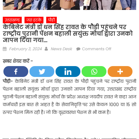
उत्तराखण्ड
ज़रा हटके
पौड़ी
केबिनेट मंत्री डॉ धन सिंह रावत के पौड़ी पहुंचने पर
राष्ट्रीय पुरानी पेंशन बहाली सयुंक्त मोर्चा द्वारा उनको
ज्ञापन दिया गया….
Posted
Author
on
February 3, 2024
News Desk
Comments Off
on
केबिनेट
ख़बर शेयर करें -
मंत्री
डॉ
धन
पौड़ी-
केबिनेट मंत्री डॉ धन सिंह रावत के पौड़ी पहुंचने पर राष्ट्रीय पुरानी
सिंह
पेंशन बहाली सयुंक्त मोर्चा द्वारा उनको ज्ञापन दिया गया, उत्तराखंड राष्ट्रीय
रावत
पुरानी पेंशन बहाली संयुक्त मोर्चा के प्रदेश अध्यक्ष जयदीप रावत ने कहा आज
के
कर्मचारी इस बात से आहत है के सेवानिवृत्ति पर उसे केवल 1000 या 15 सो
पौड़ी
रुपए पेंशन मिल रही है। जो कि वृद्धावस्था पेंशन से भी कम है।
पहुंचने
पर
राष्ट्रीय
पुरानी