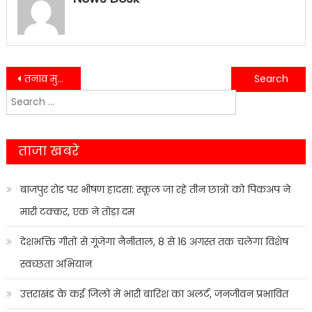
Post
तनाव मुक्त और फिट पुलिसिंग के लिए कालाढूंगी पुलिस ने अपनाया योग का रास्ता
साइबर सेल से कंट्रोल रूम तक SSP नैनीताल ने परखी व्यवस्थाएं, स्मार्ट पुलिसिंग पर दिया जोर
Search
navigation
for:
ताजा खबरे
बाजपुर रोड पर भीषण हादसा: स्कूल जा रहे तीन छात्रों को पिकअप ने
मारी टक्कर, एक ने तोड़ा दम
देशभक्ति गीतों से गूंजेगा नैनीताल, 8 से 16 अगस्त तक चलेगा विशेष
स्वच्छता अभियान
उत्तराखंड के कई जिलों में भारी बारिश का अलर्ट, जनजीवन प्रभावित