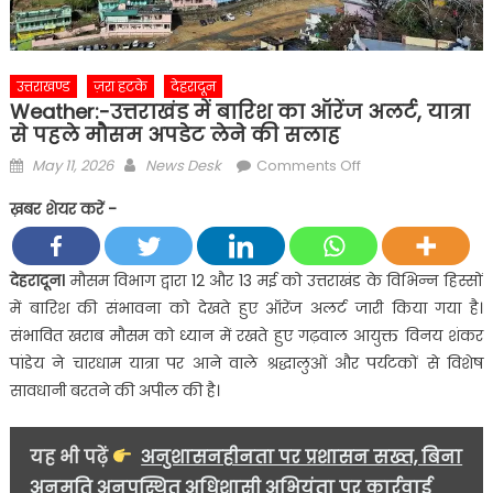
उत्तराखण्ड
ज़रा हटके
देहरादून
Weather:-उत्तराखंड में बारिश का ऑरेंज अलर्ट, यात्रा
से पहले मौसम अपडेट लेने की सलाह
Posted
Author
on
May 11, 2026
News Desk
Comments Off
on
Weather:-
ख़बर शेयर करें -
उत्तराखंड
में
बारिश
देहरादून।
मौसम विभाग द्वारा 12 और 13 मई को उत्तराखंड के विभिन्न हिस्सों
का
में बारिश की संभावना को देखते हुए ऑरेंज अलर्ट जारी किया गया है।
ऑरेंज
संभावित खराब मौसम को ध्यान में रखते हुए गढ़वाल आयुक्त विनय शंकर
अलर्ट,
पांडेय ने चारधाम यात्रा पर आने वाले श्रद्धालुओं और पर्यटकों से विशेष
यात्रा
सावधानी बरतने की अपील की है।
से
पहले
मौसम
यह भी पढ़ें
अनुशासनहीनता पर प्रशासन सख्त, बिना
अपडेट
अनुमति अनुपस्थित अधिशासी अभियंता पर कार्रवाई
लेने