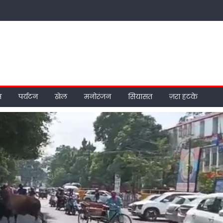
म
पर्यटन
खेल
मनोरंजन
सियासत
ज़रा हटके