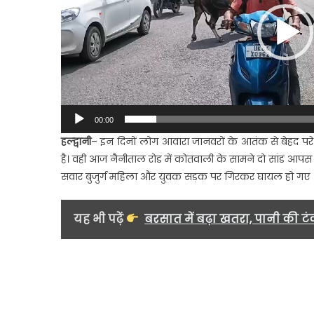
मह
औ
यु
सड
पर
गि
घा
00:00
हल्द्वानी
– इन दिनों लोग आवारा जानवरों के आतंक से बेहद प
है। वही आज नैनीताल रोड में कोतवाली के सामने दो सांड आपस 
सवार बुजुर्ग महिला और युवक सड़क पर गिरकर घायल हो गए
यह भी पढ़ें
बरसात में बढ़ा खतरा, पानी की टंक