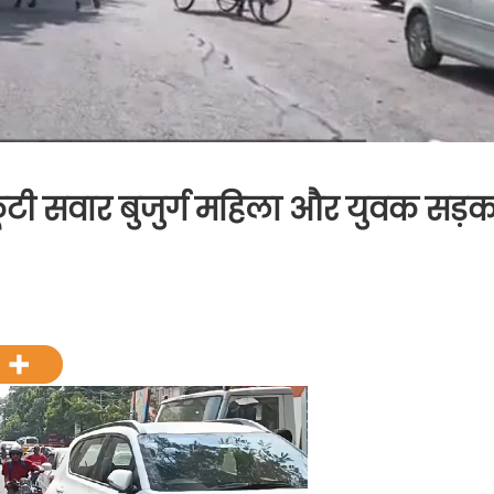
स्कूटी सवार बुजुर्ग महिला और युवक सड़
े
डियो-
ों
ाई,
ूटी
ार
र्ग