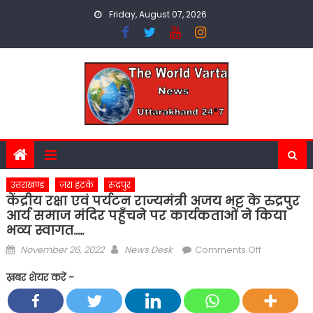
Skip
Friday, August 07, 2026
to
content
उत्तराखण्ड
ज़रा हटके
रुद्रपुर
केंद्रीय रक्षा एवं पर्यटन राज्यमंत्री अजय भट्ट के रुद्रपुर
आर्य समाज मंदिर पहुँचने पर कार्यकताओं ने किया
भव्य स्वागत…..
Posted
Author
on
November 26, 2022
News Desk
Comments Off
on
केंद्रीय
ख़बर शेयर करें -
रक्षा
एवं
पर्यटन