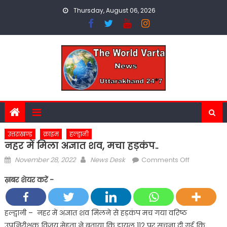
Skip
Thursday, August 06, 2026
to
content
उत्तराखण्ड
क्राइम
हल्द्वानी
नहर में मिला अज्ञात शव, मचा हड़कंप..
Posted
Author
on
November 28, 2022
News Desk
Comments Off
on
नहर
ख़बर शेयर करें -
में
मिला
अज्ञात
हल्द्वानी – नहर में अज्ञात शव मिलने से हड़कंप मच गया वरिष्ठ
शव,
उपनिरीक्षक विजय मेहता ने बताया कि डायल 112 पर सूचना दी गई कि