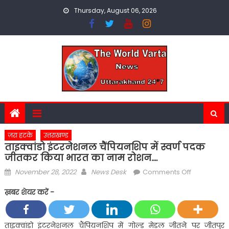
Skip
Thursday, August 06, 2026
to
content
ज़रा हटके
उत्तराखण्ड
ताइक्वांडो इंटरनेशनल चैंपियनशिप में स्वर्ण पदक
जीतकर किया भारत का नाम रोशन….
Posted
Author
on
November 28, 2022
News Desk
Comments Off
on
ताइक्वांडो
ख़बर शेयर करें -
इंटरनेशनल
चैंपियनशिप
में
ताइक्वांडो इंटरनेशनल चैंपियनशिप में गोल्ड मेडल जीतने पर जीतपुर