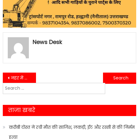
News Desk
Post
नहर में मिला अज्ञात शव, मचा हड़कंप..
कोल्डड्रिंक में नशीला पदार्थ पिलाकर नाबालिक छात्रा के साथ किया दुष्कर्म….
Search
navigation
for:
ताजा खबरे
करीबी दोस्त ने रची मौत की साजिश, लकड़ी, ईंट और रस्सी से की निर्मम
हत्या