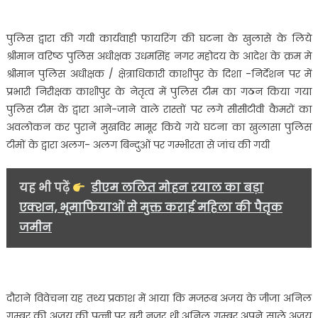
सिंह
नगर
पुलिस
पुलिस द्वारा की गयी कार्यवाही फायरिंग की घटना के खुलासे के लिये
ने
श्रीमान वरिष्ठ पुलिस अधीक्षक उधमसिंह नगर महोदय के आदेश के क्रम मे
किया
श्रीमान पुलिस अधीक्षक / क्षेत्राधिकारी काशीपुर के दिशा -निर्देशन पर में
गिरफ्तार……
प्रभारी निरीक्षक काशीपुर के नेतृत्व में पुलिस टीम का गठन किया गया
पुलिस टीम के द्वारा आने-जाने वाले रास्तों पर लगे सीसीटीवी कैमरों का
अवलोकन कर पुरानें मुखविर मामूर किये गये घटना का खुलासा पुलिस
टीमों के द्वारा अलग- अलग बिन्दुओं पर गम्भीरता से जांच की गयी
यह भी पढ़ें
डीएम ललित मोहन रयाल का बड़ा
एक्शन, भूमाफियाओं से मुक्त कराई महिला की पैतृक
जमीन
दौराने विवेचना यह तथ्य प्रकाश में आया कि मजरूब अजय के जीजा अनिल
गुम्बर की अजय की पत्नी पर बुरी नजर थी अनिल गुम्बर अपने साले अजय