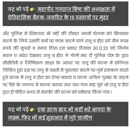
यह भी पढ़ें
महापौर गजराज बिष्ट की अध्यक्षता में
ऐतिहासिक बैठक, जनहित के 15 प्रस्तावों पर मुहर
और पुलिस में शिकायत भी नहीं की दौबारा अपनी योजना को क्रियावंत
करने के लिये उसकी फर्म पर काम करने वाले राजू व हीरा को तीन लाख
रूपये की सुपारी व तंमचा दिया। इस प्रकार दिनांक 30.12.23 को निर्जन
स्थान व अंधेरा देखकर राजू व हीरा ने गोली मार दी पुलिस टीम के द्वारा
सीसीटीवी व टैक्निकल साक्ष्य के आधार पर राजू की घटना में संलिप्ता
चिन्हित हुई। इस पर राजू से सख्ती से पूछताछ करने पर जुर्म इकबाल करते
हुये घटना मेें राजू व हीरा का होना बताया व घटना अनिल गुम्बर के कहने
पर पैसे के लालच में करना बताया तथा चार-पांच माह पूर्व भी राजू व हीरा
द्वारा ही पीड़ित अजय से मारपीट की घटना को स्वीकार किया गया ।
यह भी पढ़ें
एक साल बाद भी नहीं भरे आपदा के
जख्म, फिर भी नई शुरुआत में जुटे ग्रामीण