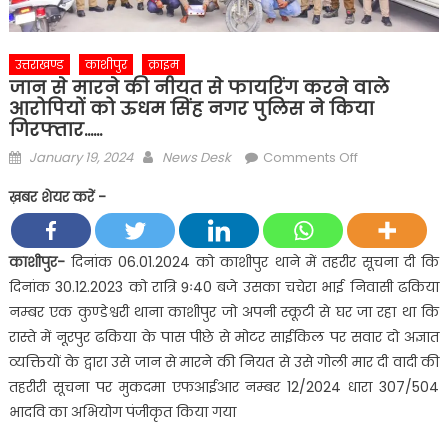
उत्तराखण्ड
काशीपुर
क्राइम
जान से मारने की नीयत से फायरिंग करने वाले
आरोपियों को ऊधम सिंह नगर पुलिस ने किया
गिरफ्तार……
Posted
Author
on
January 19, 2024
News Desk
Comments Off
on
जान
ख़बर शेयर करें -
से
मारने
की
काशीपुर-
दिनांक 06.01.2024 को काशीपुर थाने में तहरीर सूचना दी कि
नीयत
दिनांक 30.12.2023 को रात्रि 9ः40 बजे उसका चचेरा भाई निवासी ढकिया
से
नम्बर एक कुण्डेश्वरी थाना काशीपुर जो अपनी स्कूटी से घर जा रहा था कि
फायरिंग
रास्ते में नूरपुर ढकिया के पास पीछे से मोटर साईकिल पर सवार दो अज्ञात
करने
व्यक्तियों के द्वारा उसे जान से मारने की नियत से उसे गोली मार दी वादी की
वाले
आरोपियों
तहरीरी सूचना पर मुकदमा एफआईआर नम्बर 12/2024 धारा 307/504
को
भादवि का अभियोग पंजीकृत किया गया
ऊधम