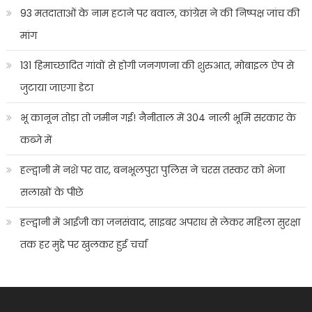
93 मतदाताओं के नाम हटाने पर बवाल, कांग्रेस ने की निष्पक्ष जांच की
मांग
131 हिमाच्छादित गांवों से होगी जनगणना की शुरुआत, मोबाइल ऐप से
जुटाया जाएगा डेटा
भू कानून तोड़ा तो जमीन गई! नैनीताल में 304 नाली भूमि सरकार के
कब्जे में
हल्द्वानी में नशे पर वार, बनभूलपुरा पुलिस ने चरस तस्कर को भेजा
सलाखों के पीछे
हल्द्वानी में आईजी का जनसंवाद, साइबर अपराध से लेकर महिला सुरक्षा
तक हर मुद्दे पर खुलकर हुई चर्चा