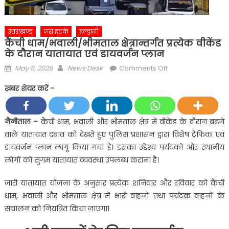
उत्तराखण्ड
ज़रा हटके
हल्द्वानी
कैंची धाम/भवाली/भीमताल क्षेत्रान्तर्गत प्रत्येक वीकेंड
के दौरान यातायात एवं डायवर्जन प्लान
Posted
Author
on
May 8, 2026
News Desk
Comments Off
on
कैंची
ख़बर शेयर करें -
धाम/
भवाली/
भीमताल
नैनीताल –
कैंची धाम, भवाली और भीमताल क्षेत्र में वीकेंड के दौरान बढ़ने
क्षेत्रान्तर्गत
वाले यातायात दबाव को देखते हुए पुलिस प्रशासन द्वारा विशेष ट्रैफिक एवं
प्रत्येक
डायवर्जन प्लान लागू किया गया है। इसका उद्देश्य पर्यटकों और स्थानीय
वीकेंड
लोगों को सुगम यातायात व्यवस्था उपलब्ध कराना है।
के
दौरान
जारी यातायात योजना के अनुसार प्रत्येक शनिवार और रविवार को कैंची
यातायात
धाम, भवाली और भीमताल क्षेत्र में भारी वाहनों तथा पर्यटक वाहनों के
एवं
संचालन को नियंत्रित किया जाएगा।
डायवर्जन
प्लान