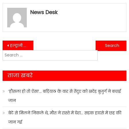
News Desk
Post
हल्द्वानी में नशीले इंजेक्शन की तस्करी पर पुलिस का वार,20 इंजेक्शन के साथ युवक दबोचा
महिला सुरक्षा को लेकर नैनीताल पुलिस सतर्क, छात्राओं को दिए सुरक्षा टिप्स
Search
navigation
for:
ताजा खबरे
‘हौसला हो तो ऐसा’… बड़ियाठ के वार से तेंदुए को खदेड़ बुजुर्ग ने बचाई
जान
बेटे से मिलने निकले थे, मौत ने रास्ते में घेरा… सड़क हादसे में छह की
जान गई