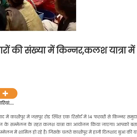
जारों की संख्या में किन्नर,कलश यात्रा में
on
देश
के
विभिन्न
षेत्रों
रियां…..
े
आये
ें काशीपुर में जसपुर रोड स्थित एक रिसोर्ट में 14 फरवरी से किन्नर समुद
हजारों
र समाज के सम्मेलन के तहत कलश यात्रा का आयोजन किया जाएगा। आपको बता
की
इस सम्मेलन में शामिल हो रहे है। जिसके चलते काशीपुर में हाजी दिलशाद बुआ की य
संख्या