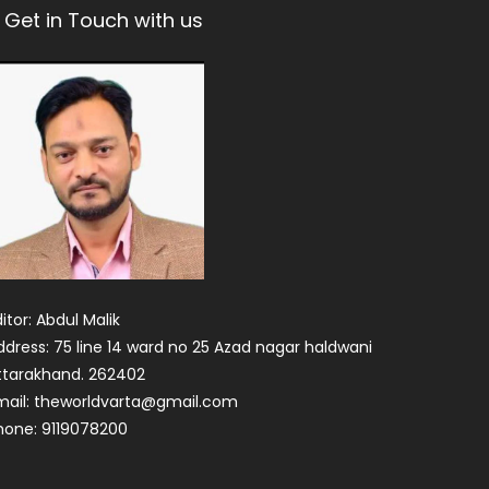
Get in Touch with us
itor: Abdul Malik
ddress: 75 line 14 ward no 25 Azad nagar haldwani
ttarakhand. 262402
mail: theworldvarta@gmail.com
hone: 9119078200