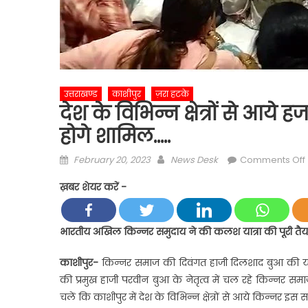
उत्तराखण्ड
काशीपुर
ज़रा हटके
देश के विभिन्न क्षेत्रों से आये ह
होगे शामिल…..
Posted
Author
February 20, 2023
News Desk
Comments Off
on
ख़बर शेयर करें -
क्
भारतीय अखिल किन्नर समुदाय ने की कलश यात्रा की पूरी तैया
स
काशीपुर-
किन्नर समाज की दिवंगत हाजी दिलशाद बुआ की याद म
की प्रमुख हाजी परवीन बुआ के नेतृत्व में चल रहे किन्न
चलें कि काशीपुर में देश के विभिन्न क्षेत्रों से आये किन्नर 