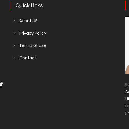
Quick Links
About US
Privacy Policy
Terms of Use
Contact
Ed
ता”
A
U
E
P