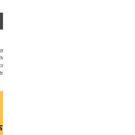
इस
ले
ित
के