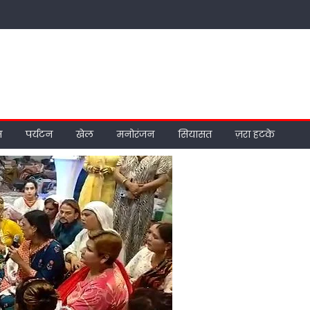
म
पर्यटन
खेल
मनोरंजन
सियासत
ज़रा हटके