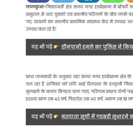
लेकर
लालकुआं-
निकटवर्ती क्षेत्र संजय नगर हाथीखाना में प्रॉपर
दो
ससुराल से आए युवकों एवं स्थानीय परिजनों के बीच लाठी-डंड
पक्षों
गए, घायलों का स्थानीय प्राथमिक स्वास्थ्य केंद्र में उपचार 
के
उपचार करा रहे हैं।
बीच
हुई
लाठी-
यह भी पढ़ें
तीनपानी हमले का पुलिस ने किया
डंडों
से
जबरदस
मारपी
प्राप्त जानकारी के अनुसार यहां संजय नगर हाथीखाना क्षेत्र
चल रहा है शनिवार को छोटे भाई दिलशाद के हल्द्वानी नि
सुलझने के बजाय बिगड़ता चला गया, परिणाम स्वरूप दोनों पक्ष
इरशाद खान उम्र 42 वर्ष, फिरदोश उम्र 40 वर्ष, अमान उम्र 18 व
यह भी पढ़ें
मतदाता सूची में गड़बड़ी सुधारने 