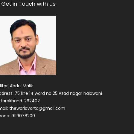
Get in Touch with us
itor: Abdul Malik
ddress: 75 line 14 ward no 25 Azad nagar haldwani
ttarakhand. 262402
mail: theworldvarta@gmail.com
hone: 9119078200