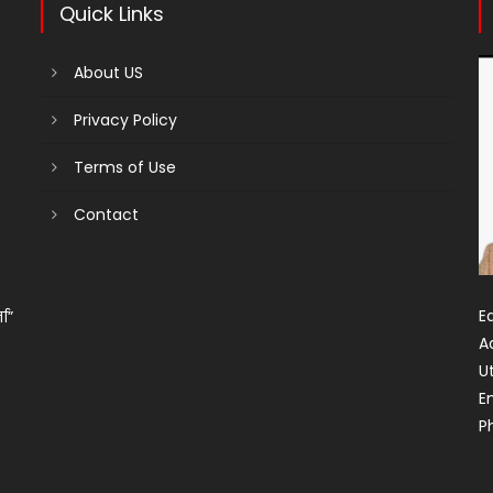
Quick Links
About US
Privacy Policy
Terms of Use
Contact
Ed
ता”
A
U
E
P