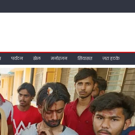
म
पर्यटन
खेल
मनोरंजन
सियासत
ज़रा हटके