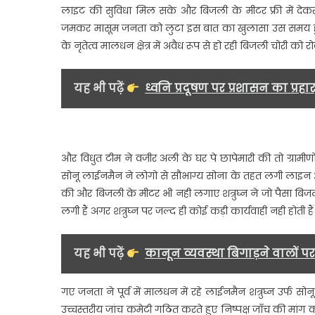
लाइट की सुविधा मिल सके और बिजली के मीटर फ्री में देकर र
पूर्व
जमकर मासूम जनता को लुटा इस बात का खुलासा उस समय हु
ला
के नृतेत्व मालधन क्षेत्र में अवैध रूप से हो रही बिजली चोरी 
के
खि
जन
यह भी पढ़ें
ध्वनि प्रदूषण पर प्रशासन का प्रहा
ने
की
उच्
जां
और विधुत टीम ने वजीर अली के घर पे छापेमारी की तो ग्रामीणों 
कम
सोनू लाईनमैन ने लोगो से सौभाग्य सोना के तहत लगी लाइन
की
की और बिजली के मीटर भी नही लगाए शत्रुघ्न ने जो पैसा 
मां
लगी हैं अगर शत्रुघ्न पर जल्द ही कोई कड़ी कार्यवाही नही होती है
यह भी पढ़ें
कानून व्यवस्था बिगाड़ने वालों प
गए जनता ने पूर्व में मालधन में रहे लाईनमैन शत्रुघ्न उर्फ 
उच्चस्तरीय जांच कमेटी गठित करते हुए निष्पक्ष जाँच की मांग क