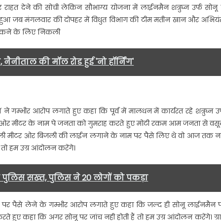
ाहत देने की सोची लेकिन सौभाग्य योजना में लाईनमैन शत्रुघ्न उर्फ सोनू 
आ जब मंगलवार की दोपहर में विधुत विभाग की टीम मतीन खान और अभियं
ईनमैन
को रोकने के लिए निकली
लाफ
ता
र, नैनीताल की मॉल रोड हुई 'नो हॉर्निंग'
चस्तरीय
च
ने गम्भीर आरोप लगाते हुए कहा कि पूर्व में मालधन में कार्यरत रहे शत्रुघ्न उर
ेटी
 ओर मीटर के नाम पे जनता को गुमराह करते हुए मोटी रकम आम जनता से वस
बिजली मीटर ओर बिजली की लाईन लगाने के नाम पर पैसे लिए थे वो आज तक न
ग….
ं तो हम उग्र आंदोलन करेंगे।
र पुलिस सख्त, पुलिस ने 20 लोगों को पकड़ा
सोनू पर पैसे लेने के गम्भीर आरोप लगाते हुए कहा कि जल्द ही सोनू लाईनमैन 
रते हुए कहा कि अगर सोनू पर जांच नही होती हैं तो हम उग्र आंदोलन करेंगे। ग्र