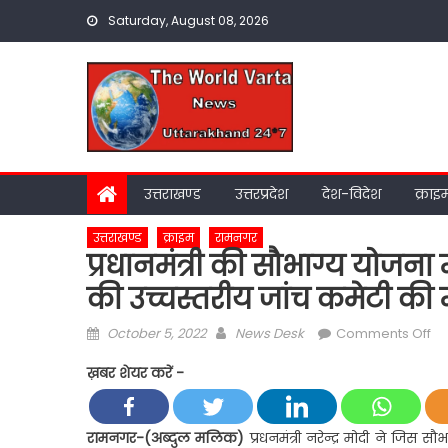
Skip
Saturday, August 08, 2026
to
content
उत्तराखण्ड
उत्तरप्रदेश
देश-विदेश
क्राइ
उत्तराखण्ड
क्राइम
रामनगर
प्रधानमंत्री की सौभाग्य योजना
की उच्चस्तरीय जांच कमेटी की म
Posted
Author
on
October 5, 2022
News Desk
Comments Off
on
प्रध
ख़बर शेयर करें -
की
सौभ
यो
रामनगर-(अब्दुल मलिक)
प्रधनमंत्री नरेन्द्र मोदी ने ज
में