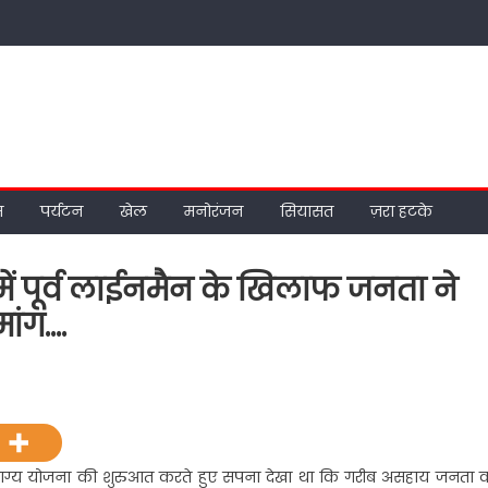
म
पर्यटन
खेल
मनोरंजन
सियासत
ज़रा हटके
 में पूर्व लाईनमैन के खिलाफ जनता ने
ांग….
ानमंत्री
ाग्य
जना
िस सौभाग्य योजना की शुरुआत करते हुए सपना देखा था कि गरीब असहाय जनता 