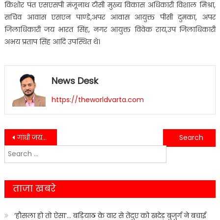
किशोर पंत एसएसपी मंजूनाथ टीसी मुख्य विकास अधिकारी विशाल मिश्रा,
सचिव आवास एसएन पाण्डे,अपर आवास आयुक्त पीसी दुमका, अपर
जिलाधिकारी जय भारत सिंह, नगर आयुक्त विवेक राय,उप जिलाधिकारी
अभय प्रताप सिंह आदि उपस्थित थे।
News Desk
https://theworldvarta.com
Post
गांधी जयंती के अवसर पर किया गया ट्वेंटी-ट्वेंटी सदभावना क्रिकेट मैच का आयोजन…
केंद्रीय राज्य मंत्री ने जल जीवन मिशन योजना के कार्य,ग्राम समूह का किया निरीक्षण….
Search
navigation
for:
ताजा खबरे
‘हौसला हो तो ऐसा’… बड़ियाठ के वार से तेंदुए को खदेड़ बुजुर्ग ने बचाई