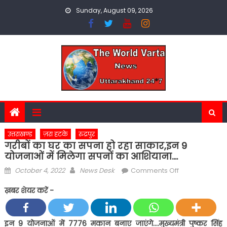
Skip
Sunday, August 09, 2026
to
content
उत्तराखण्ड
ज़रा हटके
रुद्रपुर
गरीबों का घर का सपना हो रहा साकार,इन 9
योजनाओं में मिलेगा सपनों का आशियाना….
Posted
Author
on
October 4, 2022
News Desk
Comments Off
on
गरीबों
ख़बर शेयर करें -
का
घर
का
इन 9 योजनाओं में 7776 मकान बनाए जाएंगे….मुख्यमंत्री पुष्कर सिंह