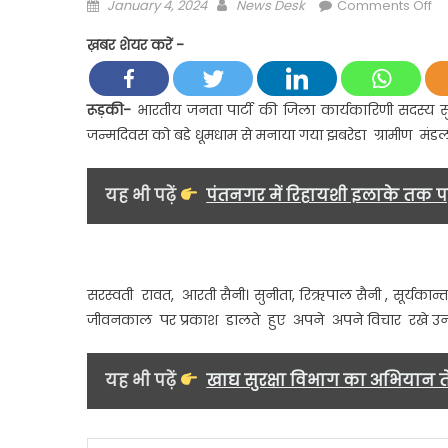
Posted
Author
on
January 4, 2024
News Desk
Comments Off
on
सु
ख़बर शेयर करें -
सै
ने
अप
रूड़की-
भारतीय जनता पार्टी की जिला कार्यकारिणी सदस्य सु
बू
जन्मदिवस को बडे धूमधाम से मनाया गया झबरेडा ग्रामीण मंड
नम
62
नि
यह भी पढ़ें
पंतनगर में रिहायशी इलाके तक पहु
स्
पर
साव
फू
सरस्वती रावत, आरती सैनी। सुनीता, रिऋपाल सैनी , सूर्यकान्त सै
जी
जीवनकाल पर प्रकाश डालते हुए अपने अपने विचार रखे उ
के
जन
को
यह भी पढ़ें
खाद्य सुरक्षा विभाग का अभियान त
बडे
धू
से