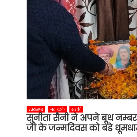
उत्तराखण्ड
ज़रा हटके
रुड़की
सुनीता सैनी ने अपने बूथ नम्बर
जी के जन्मदिवस को बडे धूमधा