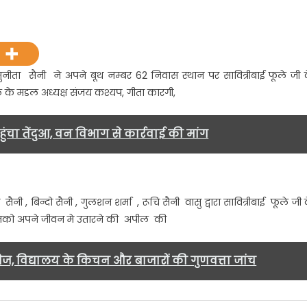
नीता
नी
ने
नीता सैनी ने अपने बूथ नम्बर 62 निवास स्थान पर सावित्रीबाई फूले जी 
थ
ल के मडल अध्यक्ष संजय कश्यप, गीता कारगी,
्बर
वास
ंचा तेंदुआ, वन विभाग से कार्रवाई की मांग
थान
ित्रीबाई
ले
नी , बिन्दो सैनी , गुलशन शर्मा , रूचि सैनी वासु द्वारा सावित्रीबाई फूले जी 
नको अपने जीवन मे उतारने की अपील की
्मदिवस
ेज, विद्यालय के किचन और बाजारों की गुणवत्ता जांच
मधाम