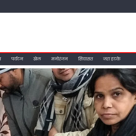
म
पर्यटन
खेल
मनोरंजन
सियासत
ज़रा हटके