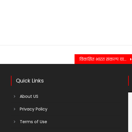
ाया
ा…..
विकसित भारत संकल्प यात्रा के अंतर्गत नगर निगम कोटद्वार क्षेत्र में पांच कैंप लगाए जाने सुनिश्चित किए गए….
Quick Links
About US
Privacy Policy
Terms of Use