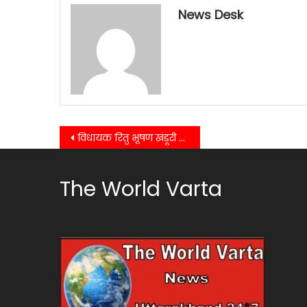
मन
News Desk
गय
Post
विधायक रितु भूषण खंडूरी द्वारा ऐतिहासिक गढ़वाल फुटबॉल कप का उद्घाटन किया गया…..
navigation
The World Varta