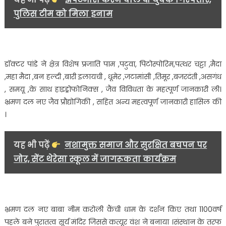
संस्थान
पुलिस टीम को मिला इनाम
का
किया
भ्रमण………
डॉक्टर पांडे ने क्षेत्र विशेष प्रजाति पाम ,पटुवा, पिटोस्पोरिम,पत्थर चट्टा ,मैदा
,महा मैदा ,बन हल्दी ,बारी इलायची , धूमेर ,जटामांसी ,तिमूर ,बजरदंती ,असगंध
, समयू ,के साथ हाइड्रोफोनिक्स , जैव विविधता के महत्पूर्ण जानकारी ली।
भ्रमण दल नए जैव प्रौद्योगिकी , सहित अन्य महत्वपूर्ण जानकारी हासिल की
।
यह भी पढ़ें
नशामुक्त समाज और सुरक्षित बचपन पर
जोर, सेंट थेरेसा स्कूल में जागरूकता कार्यक्रम
भ्रमण दल नए बाबा नीम करोली कैंची धाम के दर्शन किए तथा 1100वर्ष
पहले बने पुरातत्व सूर्य मंदिर जिससे कत्यूर वंश ने बनाया ।संस्थान के तरफ