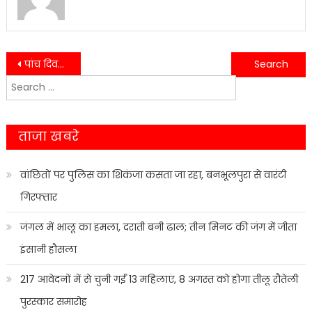
Post
पांच दिवसीय नेशनल आर्ट वर्कशॉप का ज्ञानार्थी मीडिया कॉलेज में हुआ शुभारंभ……..
यहाँ कोतवाली के पास चोर ने व्यापारी नेता की दुकान से उड़ाई हजारों रूपए की नगदी……..
Search
navigation
for:
ताजा खबरे
वांछितों पर पुलिस का शिकंजा कसता जा रहा, बनभूलपुरा से वारंटी
गिरफ्तार
जंगल में भालू का हमला, दराती बनी ढाल; तीन मिनट की जंग में जीता
इंसानी हौसला
217 आवेदनों में से चुनी गईं 13 महिलाएं, 8 अगस्त को होगा तीलू रौतेली
पुरस्कार समारोह