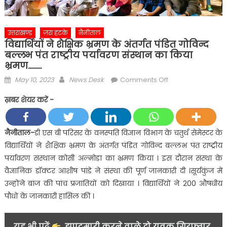
उत्तराखण्ड
ज़रा हटके
नैनीताल
विद्यार्थियों ने शैक्षिक भ्रमण के अंतर्गत पंडित गोविन्द
बल्लभ पंत राष्ट्रीय पर्यावरण संस्थान का किया
भ्रमण………
Posted
Author
on
May 10, 2023
News Desk
Comments Off
on
विद्यार्थियों
ख़बर शेयर करें -
ने
शैक्षिक
भ्रमण
नैनीताल-
डी एस बी परिसर के वनस्पति विज्ञान विभाग के चतुर्थ सेमेस्टर के
के
विद्यार्थियों ने शैक्षिक भ्रमण के अंतर्गत पंडित गोविन्द बल्लभ पंत राष्ट्रीय
अंतर्गत
पर्यावरण संस्थान कोसी अल्मोड़ा का भ्रमण किया । इस दौरान संस्था के
पंडित
वैज्ञानिक डॉक्टर आशीष पांडे ने संस्था की पूर्ण जानकारी दी ।सूर्यकुंज में
गोविन्द
उन्होंने बांज की पांच प्रजातियों को दिखाया । विद्यार्थियों ने 200 औषधीय
बल्लभ
पंत
पौधों के जानकारी हासिल की ।
राष्ट्रीय
पर्यावरण
यह भी पढ़ें
झपटमारी करने वाले दो युवक गिरफ्तार,