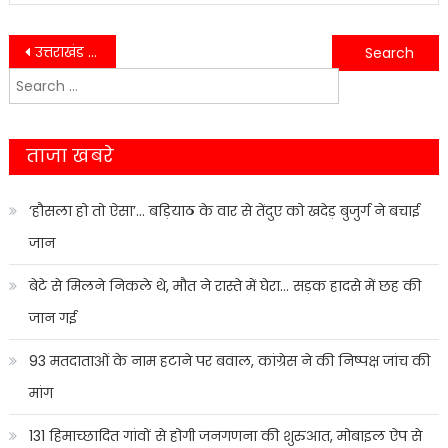
Post
उत्तराखंड में खेलों को मिलेगा बढ़ावा, पहाड़ में बनेंगे नए मिनी स्टेडियम….
इंडिया कैप्टन्स का जीत से आगाज, मुंबई स्पार्टन्स को 23 रन से हराया….
Search
navigation
for:
ताजा खबरे
‘हौसला हो तो ऐसा’… बड़ियाठ के वार से तेंदुए को खदेड़ बुजुर्ग ने बचाई
जान
बेटे से मिलने निकले थे, मौत ने रास्ते में घेरा… सड़क हादसे में छह की
जान गई
93 मतदाताओं के नाम हटाने पर बवाल, कांग्रेस ने की निष्पक्ष जांच की
मांग
131 हिमाच्छादित गांवों से होगी जनगणना की शुरुआत, मोबाइल ऐप से