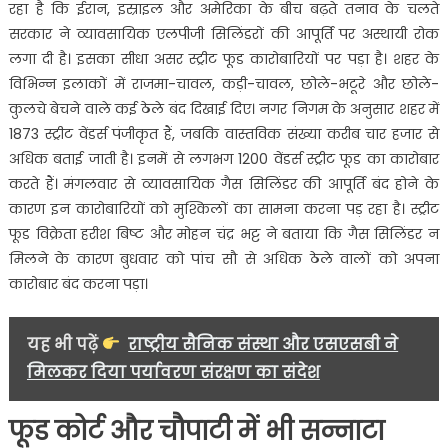
रहा है कि ईरान, इस्राइल और अमेरिका के बीच बढ़ते तनाव के चलते
स्ट्रीट
फूड
सरकार ने व्यावसायिक एलपीजी सिलिंडरों की आपूर्ति पर अस्थायी रोक
कारोबार
लगा दी है। इसका सीधा असर स्ट्रीट फूड कारोबारियों पर पड़ा है। शहर के
प्रभावित,
विभिन्न इलाकों में राजमा-चावल, कड़ी-चावल, छोले-भटूरे और छोले-
500
कुलचे बेचने वाले कई ठेले बंद दिखाई दिए। नगर निगम के अनुसार शहर में
से
1873 स्ट्रीट वेंडर्स पंजीकृत हैं, जबकि वास्तविक संख्या करीब चार हजार से
अधिक
अधिक बताई जाती है। इनमें से लगभग 1200 वेंडर्स स्ट्रीट फूड का कारोबार
ठेले
करते हैं। मंगलवार से व्यावसायिक गैस सिलिंडर की आपूर्ति बंद होने के
बंद…….
कारण इन कारोबारियों को मुश्किलों का सामना करना पड़ रहा है। स्ट्रीट
फूड विक्रेता हरीश बिष्ट और मोहन चंद्र भट्ट ने बताया कि गैस सिलिंडर न
मिलने के कारण बुधवार को पांच सौ से अधिक ठेले वालों को अपना
कारोबार बंद करना पड़ा।
यह भी पढ़ें
राष्ट्रीय सैनिक संस्था और एसएसबी ने
मिलकर दिया पर्यावरण संरक्षण का संदेश
फूड कोर्ट और चौपाटी में भी सन्नाटा