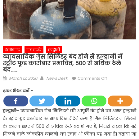
उत्तराखण्ड
ज़रा हटके
हल्द्वानी
व्यावसायिक गैस सिलिंडर बंद होने से हल्द्वानी में
स्ट्रीट फूड कारोबार प्रभावित, 500 से अधिक ठेले
बंद…….
Posted
Author
on
March 12, 2026
News Desk
Comments Off
on
व्यावसायिक
ख़बर शेयर करें -
गैस
सिलिंडर
बंद
हल्द्वानी
–
व्यावसायिक गैस सिलिंडरों की आपूर्ति बंद होने का असर हल्द्वानी
होने
के स्ट्रीट फूड कारोबार पर साफ दिखाई देने लगा है। गैस सिलिंडर न मिलने
से
के कारण शहर में 500 से अधिक ठेले बंद हो गए हैं, जिससे सड़क किनारे
हल्द्वानी
मिलने वाले लोकप्रिय व्यंजनों का स्वाद भी फीका पड़ गया है। बताया जा
में