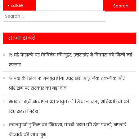
Post
व्यावसायिक गैस सिलिंडर बंद होने से हल्द्वानी में स्ट्रीट फूड कारोबार प्रभावित, 500 से अधिक ठेले बंद…….
राष्ट्रीय पैरा बैडमिंटन में उत्तराखंड का शानदार प्रदर्शन, खिलाड़ियों ने जीते कई पदक….
Search
navigation
for:
ताजा खबरे
15 बड़े फैसलों पर कैबिनेट की मुहर, उत्तराखंड में विकास को मिली नई
रफ्तार
आपदा के खिलाफ मजबूत होगा उत्तराखंड, आधुनिक तकनीक और
प्रशिक्षण पर सरकार का बड़ा दांव
मतदाता सूची सत्यापन का आयुक्त ने लिया जायजा, अधिकारियों को
दिए सख्त निर्देश
लालकुआं पुलिस का शिकंजा, कच्ची शराब की खेप पकड़ी, सप्लाई
नेटवर्क की जांच शुरू