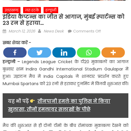
उत्तराखण्ड
ज़रा हटके
हल्द्वानी
इंडिया कैप्टन्स का जीत से आगाज, मुंबई स्पार्टन्स को
23 रन से हराया….
Posted
Author
on
March 12, 2026
News Desk
Comments Off
on
इंडिया
ख़बर शेयर करें -
कैप्टन्स
का
जीत
हल्द्वानी –
Legends League Cricket के टी20 मुकाबलों का आगाज
से
बुधवार शाम Indira Gandhi International Stadium Gaulapar में
आगाज,
हुआ। उद्घाटन मैच में India Capitals ने शानदार प्रदर्शन करते हुए
मुंबई
Mumbai Spartans को 23 रनों से हराकर टूर्नामेंट में विजयी शुरुआत की।
स्पार्टन्स
को
23
यह भी पढ़ें
तीनपानी हमले का पुलिस ने किया
रन
खुलासा, तीनों हमलावर सलाखों के पीछे
से
हराया….
मैच की शुरुआत से ही दोनों टीमों के बीच रोमांचक मुकाबला देखने को