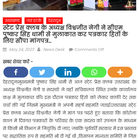
उत्तराखण्ड
ज़रा हटके
देहरादून
स्टेट प्रेस क्लब के अध्यक्ष विश्वजीत नेगी ने सीएम
पुष्कर सिंह धामी से मुलाकात कर पत्रकार हितों के
लिए सौंपा मांगपत्र…
Posted
Author
on
May 24, 2023
News Desk
Comments Off
on
स्टेट
ख़बर शेयर करें -
प्रेस
क्लब
के
देहरादून।मुख्यमंत्री पुष्कर सिंह धामी से आज स्टे्ट प्रेस क्लब उत्तराखंड के
अध्यक्ष
अध्यक्ष विश्वजीत नेगी व सदस्यों ने यहाँ सचिवालय स्थित उनके कार्यालय
विश्वजीत
कक्ष में मुलाकात की। इस दौरान पत्रकार हितों को लेकर काफी देर तक
नेगी
चर्चा की गई जिसमें मुख्यमंत्री ने अपनी सहर्ष सहमति जताई।उत्तराखंड स्टे्ट
ने
प्रेस क्लब अध्यक्ष विश्वजीत नेगी ने मांग पत्र पढ़ते हुए बताया कि कोरोना
सीएम
पुष्कर
काल में दिवंगत पत्रकारों के परिवार के एक सदस्य को उपनल के माध्यम
सिंह
से किसी भी विभाग में नियुक्ति दी जाए, जबकि पूर्ववर्ति सरकार में इस प्रस्ताव
धामी
पर सद्धांतिक रूप से सहमति भी दी गई थी ,विज्ञापन मान्यता समिति में जिस