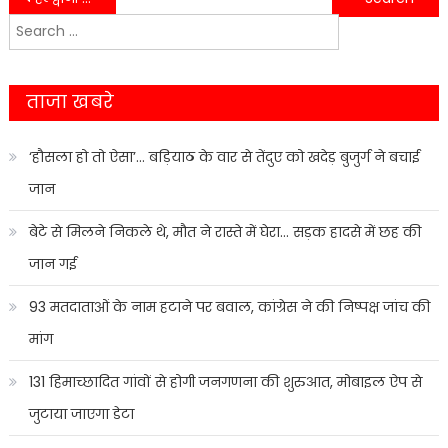
Search
navigation
for:
ताजा खबरे
‘हौसला हो तो ऐसा’… बड़ियाठ के वार से तेंदुए को खदेड़ बुजुर्ग ने बचाई
जान
बेटे से मिलने निकले थे, मौत ने रास्ते में घेरा… सड़क हादसे में छह की
जान गई
93 मतदाताओं के नाम हटाने पर बवाल, कांग्रेस ने की निष्पक्ष जांच की
मांग
131 हिमाच्छादित गांवों से होगी जनगणना की शुरुआत, मोबाइल ऐप से
जुटाया जाएगा डेटा