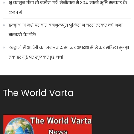
भू कानून तोड़ा तो जमीन गई! नैनीताल में 304 नाली भूमि सरकार के
कब्जे में
हल्द्वानी में नशे पर वार, बनभूलपुरा पुलिस ने चरस तस्कर को भेजा
सलाखों के पीछे
हल्द्वानी में आईजी का जनसंवाद, साइबर अपराध से लेकर महिला सुरक्षा
तक हर मुद्दे पर खुलकर हुई चर्चा
The World Varta