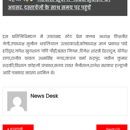
अवसर, दस्तावेजों के साथ समय पर पहुंचें
इस प्रतिनिधिमंडल में उत्तराखंड स्टेट प्रेस क्लब अध्यक्ष विश्वजीत
नेगी,उपाध्यक्ष सुनील थपलियाल उत्त्तरकाशी,कोषाध्यक्ष ज्ञान प्रकाश पांडे
हरिद्वार,गणेश खुगशाल गणि पौड़ी,बसंत निगम ,दिनेश शास्त्री देहरादून, योगेश
राणा,राजीव चावल उधमसिंह नगर,कंचन वर्मा रुद्रपुर, नवीन कुमार
रुड़की,विशाल कोहली चंपावत,संजय रावत नैनीताल,राजेश सरकार हल्द्वानी
आदि पत्रकार सदस्य शामिल थे।
News Desk
Post
हल्द्वानी में आयोजित हुई पत्रकार वार्ता नई DM वंदना ने दी आगामी योजनाओं की जानकारी……
सेमल चिरान की चोरी कर ले जाते हुए छोटा हाथी वाहन को वन सुरक्षा दल ने किया सीज…….