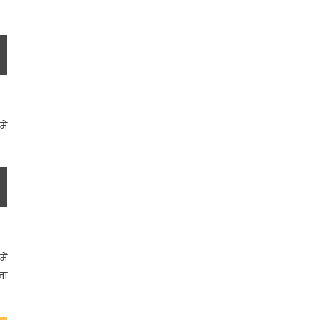
ें
ें
ना