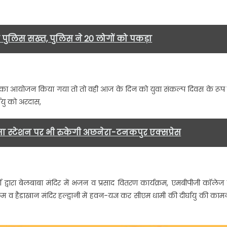
कार्यक्रम
कर
मनाया
र पुलिस सख्त, पुलिस ने 20 लोगों को पकड़ा
गया
प्रदेश
के
मुखिया
 दौड़ का आयोजन किया गया तो तो वही आज के दिन को युवा संकल्प दिवस के रूप म
का
्घायु को अरदास,
जन्मदिन………
सा स्टेशन पर भी रुकेगी अछनेरा-टनकपुर एक्सप्रेस
ा द्वारा बेलबाबा मंदिर में भजन व प्रसाद वितरण कार्यक्रम, एमबीपीजी कॉलेज म
रम व हैडाखान मंदिर हल्द्वानी में हवन-यज्ञ कर सीएम धामी की दीर्घायु की काम