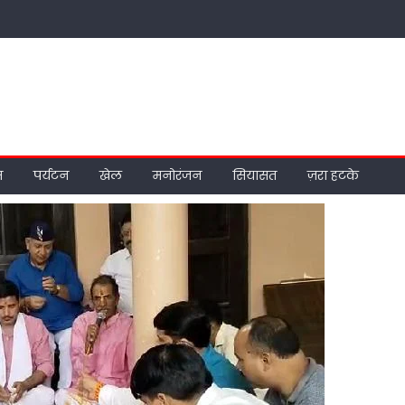
म
पर्यटन
खेल
मनोरंजन
सियासत
ज़रा हटके