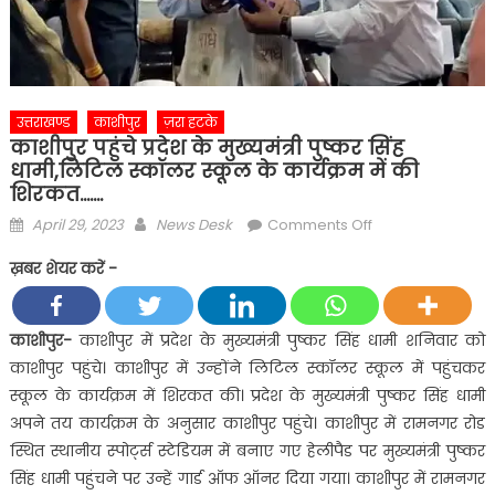
उत्तराखण्ड
काशीपुर
ज़रा हटके
काशीपुर पहुंचे प्रदेश के मुख्यमंत्री पुष्कर सिंह
धामी,लिटिल स्कॉलर स्कूल के कार्यक्रम में की
शिरकत…….
Posted
Author
on
April 29, 2023
News Desk
Comments Off
on
काशीपुर
ख़बर शेयर करें -
पहुंचे
प्रदेश
के
काशीपुर-
काशीपुर में प्रदेश के मुख्यमंत्री पुष्कर सिंह धामी शनिवार को
मुख्यमंत्री
काशीपुर पहुंचे। काशीपुर में उन्होंने लिटिल स्कॉलर स्कूल में पहुंचकर
पुष्कर
स्कूल के कार्यक्रम में शिरकत की। प्रदेश के मुख्यमंत्री पुष्कर सिंह धामी
सिंह
अपने तय कार्यक्रम के अनुसार काशीपुर पहुंचे। काशीपुर में रामनगर रोड
धामी,लिटिल
स्थित स्थानीय स्पोर्ट्स स्टेडियम में बनाए गए हेलीपैड पर मुख्यमंत्री पुष्कर
स्कॉलर
स्कूल
सिंह धामी पहुंचने पर उन्हें गार्ड ऑफ ऑनर दिया गया। काशीपुर में रामनगर