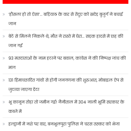
‘हौसला हो तो ऐसा’… बड़ियाठ के वार से तेंदुए को खदेड़ बुजुर्ग ने बचाई
जान
बेटे से मिलने निकले थे, मौत ने रास्ते में घेरा… सड़क हादसे में छह की
जान गई
93 मतदाताओं के नाम हटाने पर बवाल, कांग्रेस ने की निष्पक्ष जांच की
मांग
131 हिमाच्छादित गांवों से होगी जनगणना की शुरुआत, मोबाइल ऐप से
जुटाया जाएगा डेटा
भू कानून तोड़ा तो जमीन गई! नैनीताल में 304 नाली भूमि सरकार के
कब्जे में
हल्द्वानी में नशे पर वार, बनभूलपुरा पुलिस ने चरस तस्कर को भेजा