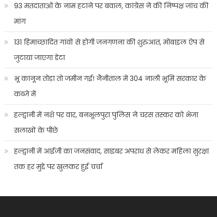
93 मतदाताओं के नाम हटाने पर बवाल, कांग्रेस ने की निष्पक्ष जांच की
मांग
131 हिमाच्छादित गांवों से होगी जनगणना की शुरुआत, मोबाइल ऐप से
जुटाया जाएगा डेटा
भू कानून तोड़ा तो जमीन गई! नैनीताल में 304 नाली भूमि सरकार के
कब्जे में
हल्द्वानी में नशे पर वार, बनभूलपुरा पुलिस ने चरस तस्कर को भेजा
सलाखों के पीछे
हल्द्वानी में आईजी का जनसंवाद, साइबर अपराध से लेकर महिला सुरक्षा
तक हर मुद्दे पर खुलकर हुई चर्चा