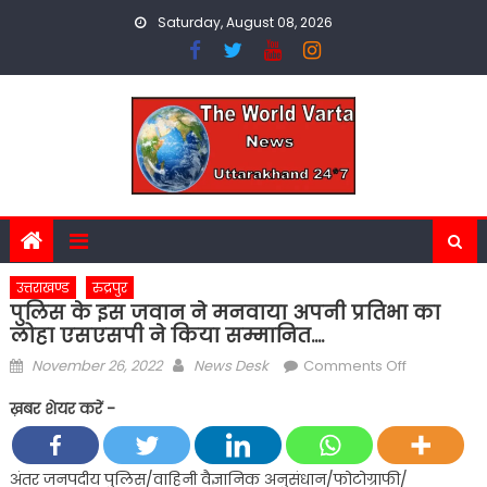
Skip
Saturday, August 08, 2026
to
content
उत्तराखण्ड
रुद्रपुर
पुलिस के इस जवान ने मनवाया अपनी प्रतिभा का
लोहा एसएसपी ने किया सम्मानित….
Posted
Author
on
November 26, 2022
News Desk
Comments Off
on
पुलिस
ख़बर शेयर करें -
के
इस
जवान
अंतर जनपदीय पुलिस/वाहिनी वैज्ञानिक अनुसंधान/फोटोग्राफी/