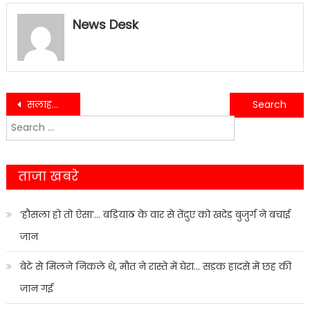
News Desk
Post
सलाहकार समिति की बैठक में शामिल हुए केंद्रीय राज्यमंत्री अजय भट्ट, एयरपोर्ट विस्तारीकरण में तेजी लाने के दिये निर्देश….
विधायक शिव अरोरा ने नये भगत सिंह चौक के संकल्प को लेकर स्थलीय निरक्षण किया….
Search
navigation
for:
ताजा खबरे
‘हौसला हो तो ऐसा’… बड़ियाठ के वार से तेंदुए को खदेड़ बुजुर्ग ने बचाई
जान
बेटे से मिलने निकले थे, मौत ने रास्ते में घेरा… सड़क हादसे में छह की
जान गई