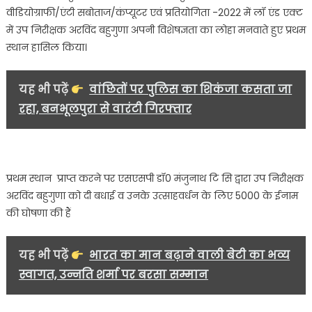
ने
वीडियोग्राफी/एंटी सबोताज/कंप्यूटर एवं प्रतियोगिता -2022 में लॉ एंड एक्ट
मनवाया
में उप निरीक्षक अरविंद बहुगुणा अपनी विशेषज्ञता का लोहा मनवाते हुए प्रथम
अपनी
स्थान हासिल किया।
प्रतिभा
का
लोहा
यह भी पढ़ें
वांछितों पर पुलिस का शिकंजा कसता जा
एसएसपी
रहा, बनभूलपुरा से वारंटी गिरफ्तार
ने
किया
सम्मानित….
प्रथम स्थान प्राप्त करने पर एसएसपी डॉ0 मंजुनाथ टि सि द्वारा उप निरीक्षक
अरविंद बहुगुणा को दी बधाई व उनके उत्साहवर्धन के लिए 5000 के ईनाम
की घोषणा की हैं
यह भी पढ़ें
भारत का मान बढ़ाने वाली बेटी का भव्य
स्वागत, उन्नति शर्मा पर बरसा सम्मान