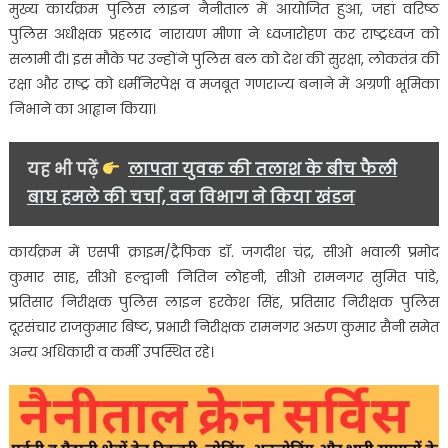
मुख्य कार्यक्रम पुलिस लाइन नैनीताल में आयोजित हुआ, जहां वरिष्ठ
को
पुलिस अधीक्षक प्रहलाद नारायण मीणा ने ध्वजारोहण कर राष्ट्रध्वज को
मिला
सलामी दी। इस मौके पर उन्होंने पुलिस बल को देश की सुरक्षा, लोकतंत्र की
डीजीपी
सिल्वर
रक्षा और राष्ट्र को धर्मनिरपेक्ष व मजबूत गणराज्य बनाने में अग्रणी भूमिका
डिस्क
निभाने का आह्वान किया।
सम्मान….
यह भी पढ़ें
लापता युवक की तलाश के बीच फैली
बाघ हमले की चर्चा, वन विभाग ने किया खंडन
कार्यक्रम में एसपी क्राइम/ट्रैफिक डॉ. जगदीश चंद्र, सीओ भवाली प्रमोद
कुमार साह, सीओ हल्द्वानी नितिन लोहनी, सीओ रामनगर सुमित पांडे,
प्रतिसार निरीक्षक पुलिस लाइन हरकेश सिंह, प्रतिसार निरीक्षक पुलिस
दूरसंचार राजकुमार बिष्ट, प्रभारी निरीक्षक रामनगर अरुण कुमार सैनी समेत
अन्य अधिकारी व कर्मी उपस्थित रहे।