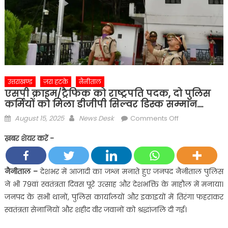
उत्तराखण्ड
ज़रा हटके
नैनीताल
एसपी क्राइम/ट्रैफिक को राष्ट्रपति पदक, दो पुलिस
कर्मियों को मिला डीजीपी सिल्वर डिस्क सम्मान….
Posted
Author
on
August 15, 2025
News Desk
Comments Off
on
एसपी
ख़बर शेयर करें -
क्राइम/
ट्रैफिक
को
नैनीताल –
देशभर में आजादी का जश्न मनाते हुए जनपद नैनीताल पुलिस
राष्ट्रपति
ने भी 79वां स्वतंत्रता दिवस पूरे उत्साह और देशभक्ति के माहौल में मनाया।
पदक,
जनपद के सभी थानों, पुलिस कार्यालयों और इकाइयों में तिरंगा फहराकर
दो
स्वतंत्रता सेनानियों और शहीद वीर जवानों को श्रद्धांजलि दी गई।
पुलिस
कर्मियों