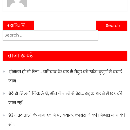
Post
यूनिवर्सिटी स्टेट चैंपियनशिप में ऑल स्टार बॉक्सिंग एकेडमी के बॉक्सरो ने प्राप्त किया गोल्ड और सिल्वर मेडल…..
गुरताज सिंह भुल्लर की पत्नी के अखंड पाठ के भोग व अंतिम अरदास में उमड़ी सिख संगत….
Search
navigation
for:
ताजा खबरे
‘हौसला हो तो ऐसा’… बड़ियाठ के वार से तेंदुए को खदेड़ बुजुर्ग ने बचाई
जान
बेटे से मिलने निकले थे, मौत ने रास्ते में घेरा… सड़क हादसे में छह की
जान गई
93 मतदाताओं के नाम हटाने पर बवाल, कांग्रेस ने की निष्पक्ष जांच की
मांग