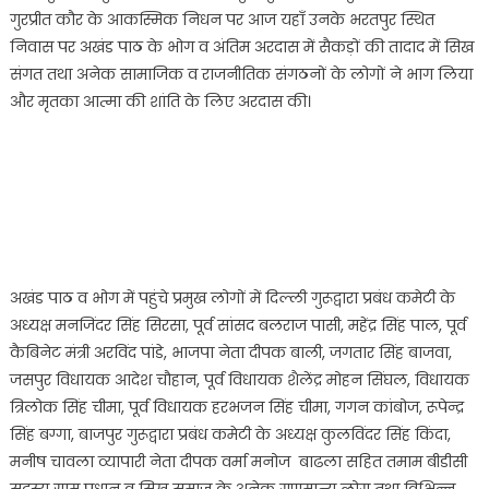
सिंह
गुरप्रीत कौर के आकस्मिक निधन पर आज यहाँ उनके भरतपुर स्थित
भुल्लर
निवास पर अखंड पाठ के भोग व अंतिम अरदास में सैकड़ों की तादाद में सिख
की
संगत तथा अनेक सामाजिक व राजनीतिक संगठनों के लोगों ने भाग लिया
पत्नी
और मृतका आत्मा की शांति के लिए अरदास की।
के
भोग
में
उमड़ी
सिख
संगत
।
अखंड पाठ व भोग में पहुंचे प्रमुख लोगों में दिल्ली गुरूद्वारा प्रबंध कमेटी के
अध्यक्ष मनजिंदर सिंह सिरसा, पूर्व सांसद बलराज पासी, महेंद्र सिंह पाल, पूर्व
कैबिनेट मंत्री अरविंद पांडे, भाजपा नेता दीपक बाली, जगतार सिंह बाजवा,
जसपुर विधायक आदेश चौहान, पूर्व विधायक शैलेंद्र मोहन सिंघल, विधायक
त्रिलोक सिंह चीमा, पूर्व विधायक हरभजन सिंह चीमा, गगन कांबोज, रूपेन्द्र
सिंह बग्गा, बाजपुर गुरूद्वारा प्रबंध कमेटी के अध्यक्ष कुलविंदर सिंह किंदा,
मनीष चावला व्यापारी नेता दीपक वर्मा मनोज बाढला सहित तमाम बीडीसी