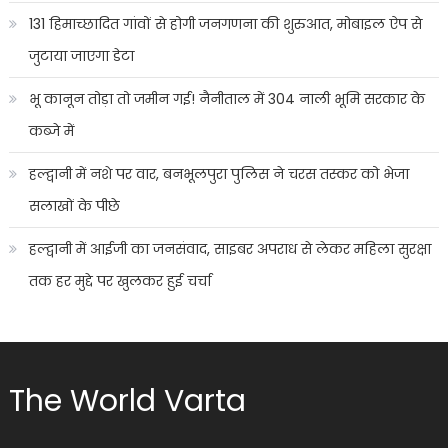
131 हिमाच्छादित गांवों से होगी जनगणना की शुरुआत, मोबाइल ऐप से
जुटाया जाएगा डेटा
भू कानून तोड़ा तो जमीन गई! नैनीताल में 304 नाली भूमि सरकार के
कब्जे में
हल्द्वानी में नशे पर वार, बनभूलपुरा पुलिस ने चरस तस्कर को भेजा
सलाखों के पीछे
हल्द्वानी में आईजी का जनसंवाद, साइबर अपराध से लेकर महिला सुरक्षा
तक हर मुद्दे पर खुलकर हुई चर्चा
The World Varta