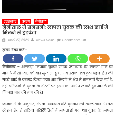
उत्तराखण्ड
क्राइम
नैनीताल
नैनीताल में सनसनी: लापता युवक की लाश खाई में
मिलने से हड़कंप
Posted
Author
on
April 27, 2026
News Desk
Comments Off
on
नैनीताल
ख़बर शेयर करें -
में
सनसनी:
लापता
नैनीताल –
अल्मोड़ा निवासी युवक दीपक उपाध्याय के लापता होने के
युवक
मामले में सोमवार को बड़ा खुलासा हुआ, जब उसका शव टूटा पहाड़ क्षेत्र की
की
गहरी खाई से बरामद किया गया। शव मिलने से क्षेत्र में सनसनी फैल गई है,
लाश
वहीं परिजनों ने युवक के दोस्तों पर हत्या का आरोप लगाते हुए मामले की
खाई
निष्पक्ष जांच की मांग की है।
में
मिलने
जानकारी के अनुसार, दीपक उपाध्याय बीते बुधवार को तल्लीताल रोडवेज
से
स्टेशन क्षेत्र से संदिग्ध परिस्थितियों में लापता हो गया था। युवक के लापता
हड़कंप