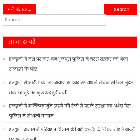
Post
नैनीताल में अधिवक्ता ने खुद को गोली मारकर दी जान, सुसाइड नोट ने खोले कई सवाल
बाजपुर में आबकारी का बड़ा एक्शन, महेशपुरा चेकपोस्ट पर सघन चेकिंग अभियान
Search
navigation
for:
ताजा खबरे
हल्द्वानी में नशे पर वार, बनभूलपुरा पुलिस ने चरस तस्कर को भेजा
सलाखों के पीछे
हल्द्वानी में आईजी का जनसंवाद, साइबर अपराध से लेकर महिला सुरक्षा
तक हर मुद्दे पर खुलकर हुई चर्चा
हल्द्वानी में मल्लिकार्जुन खड़गे की रैली से पहले सुरक्षा का अभेद्य घेरा,
पुलिस ने संभाली कमान
हल्द्वानी संभाग में परिवहन विभाग की बड़ी कार्रवाई, नियम तोड़ने वालों
पर बरसी सख्ती