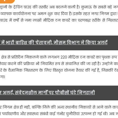
ल्द्वानी के ट्रेंचिंग ग्राउंड की तस्वीर अब बदलने वाली है। कुमाऊं के सबसे बड़े न
 व्यापक कार्ययोजना पर अमल शुरू कर दिया है। इसके तहत नगर निगम द्वारा 
्राउंड में वर्षों से जमा लाखों मीट्रिक टन कचरे का चरणबद्ध तरीके से निस्ता
निक
ारण
ं में भारी बारिश की चेतावनी, मौसम विभाग ने किया अलर्ट
 क्षेत्र से प्रतिदिन निकलने वाले लगभग 220 मीट्रिक टन कचरे का पृथक रूप 
यार करने की प्रक्रिया भी नियमित रूप से संचालित की जा रही है। उन्होंने क
 में कचरे के वैज्ञानिक निस्तारण के लिए विस्तृत योजना तैयार की गई है, जिसकी टें
एगा।
लर्ट, संवेदनशील मार्गों पर चौबीसों घंटे निगरानी
नगर निगम क्षेत्र ही नहीं, बल्कि जिले की अन्य स्थानीय निकायों से आने वाले कच
हां पर्यावरणीय और स्वास्थ्य संबंधी कई गंभीर चुनौतियां उत्पन्न हो गई थीं। अब 