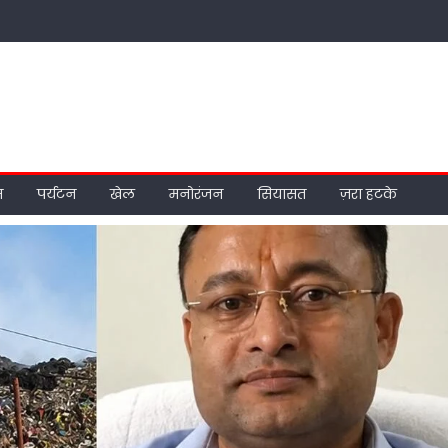
म
पर्यटन
खेल
मनोरंजन
सियासत
ज़रा हटके