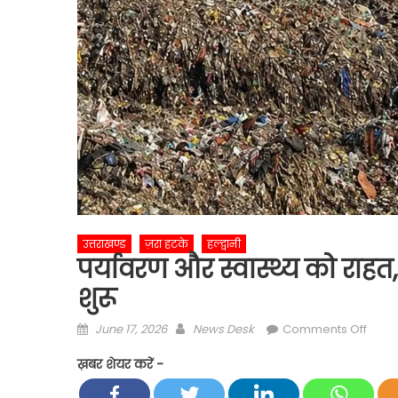
उत्तराखण्ड
ज़रा हटके
हल्द्वानी
पर्यावरण और स्वास्थ्य को राहत, ट्
शुरू
Posted
Author
on
June 17, 2026
News Desk
Comments Off
on
पर्याव
ख़बर शेयर करें -
और
स्वास्थ्