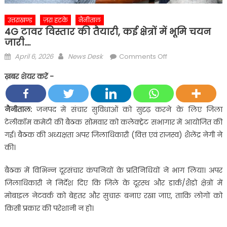
उत्तराखण्ड
ज़रा हटके
नैनीताल
4G टावर विस्तार की तैयारी, कई क्षेत्रों में भूमि चयन
जारी….
Posted
Author
on
April 6, 2026
News Desk
Comments Off
on
4G
ख़बर शेयर करें -
टावर
विस्तार
की
नैनीताल:
जनपद में संचार सुविधाओं को सुदृढ़ करने के लिए जिला
तैयारी,
टेलीकॉम कमेटी की बैठक सोमवार को कलेक्ट्रेट सभागार में आयोजित की
कई
गई। बैठक की अध्यक्षता अपर जिलाधिकारी (वित्त एवं राजस्व) शैलेंद्र नेगी ने
क्षेत्रों
की।
में
भूमि
बैठक में विभिन्न दूरसंचार कंपनियों के प्रतिनिधियों ने भाग लिया। अपर
चयन
जिलाधिकारी ने निर्देश दिए कि जिले के दूरस्थ और डार्क/शैडो क्षेत्रों में
जारी….
मोबाइल नेटवर्क को बेहतर और सुचारू बनाए रखा जाए, ताकि लोगों को
किसी प्रकार की परेशानी न हो।