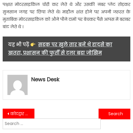
पश्चात मोटरसाइकिल चोरी कर लेते थे और उसकी नंबर प्लेट तोड़कर
सुनसान जगह पर छिपा लेते थे। माहौल शांत होने पर अपनी जरूरत के
मुताबिक मोटरसाइकिल को औने पौने दामों पर बेचकर पैसे आपस में बराबर
बांट लेते थे ।
यह भी पढ़ें
सड़क पर खुले तार बने थे हादसे का
खतरा, प्रशासन की फुर्ती से टला बड़ा जोखिम
News Desk
Post
कोटद्वार में चल रही अग्निवीर भर्ती रैली के पहले दिन देखने को मिली उम्मीदवारों की उत्साही प्रतिक्रिया……
नगर निगम श्रीनगर द्वारा दिनांक 25 नवंबर से 1 दिसंबर 2023 तक बैकुंठ चतुर्दशी मेला एवं विकास प्रदर्शनी का आयोजन किया गया…..
Search
navigation
for: