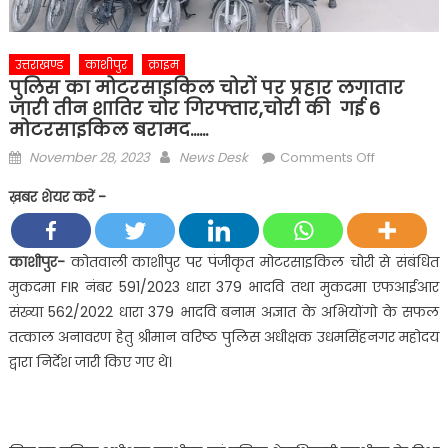
उत्तराखण्ड
काशीपुर
क्राइम
पुलिस का मोटरसाइकिल चोरों पर प्रहार लगातार
जारी तीन शातिर चोर गिरफ्तार,चोरी की गई 6
मोटरसाइकिल बरामद……
Posted
Author
on
November 28, 2023
News Desk
Comments Off
on
पुलिस
ख़बर शेयर करें -
का
मोटरसाइकि
चोरों
काशीपुर-
कोतवाली काशीपुर पर पंजीकृत मोटरसाइकिल चोरी से संबंधित
पर
मुकदमा FIR नंबर 591/2023 धारा 379 भादवि तथा मुकदमा एफआईआर
प्रहार
संख्या 562/2022 धारा 379 भादवि बनाम अज्ञात के अभियोंगो के सफल
लगातार
तत्काल अनावरण हेतु श्रीमान वरिष्ठ पुलिस अधीक्षक उधमसिंहनगर महोदय
जारी
द्वारा निर्देश जारी किए गए थे।
तीन
शातिर
चोर
गिरफ्तार,चोरी