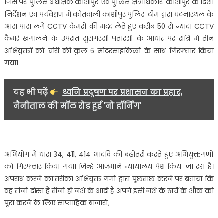
जिस पर पुलिस अधीक्षक काशीपुर एवं पुलिस क्षेत्राधिकारी काशीपुर के दिशा
की
निर्देशन एवं पर्यवेक्षण में कोतवाली काशीपुर पुलिस टीम द्वारा घटनास्थल के
गई
6
आस पास लगे CCTV कैमरों की मदद लेते हुए करीब 50 से ज्यादा CCTV
मोटरसाइकि
कैमरे खंगालने के उपरांत सुरागरसी पतारसी के आधार पर रात्रि में तीन
बरामद……
अभियुक्तों को चोरी की कुल 6 मोटरसाइकिलों के साथ गिरफ्तार किया
गया।
यह भी पढ़ें
ध्वनि प्रदूषण पर प्रशासन का प्रहार,
नैनीताल की मॉल रोड हुई 'नो हॉर्निंग'
अभियोग में धारा 34, 411, 414 भादवि की बढ़ोतरी करते हुए अभियुक्तगणों
को गिरफ्तार किया गया। जिन्हें आजमाने न्यायालय पेश किया जा रहा है।
अपराध करने का तरीका अभियुक्त गणों द्वारा पूछताछ करने पर बताया कि
वह तीनों दोस्त हैं तीनों ही नशे के आदी हैं अपने इसी नशे के खर्चे के शौक को
पूरा करने के लिए साप्ताहिक बाजारों,