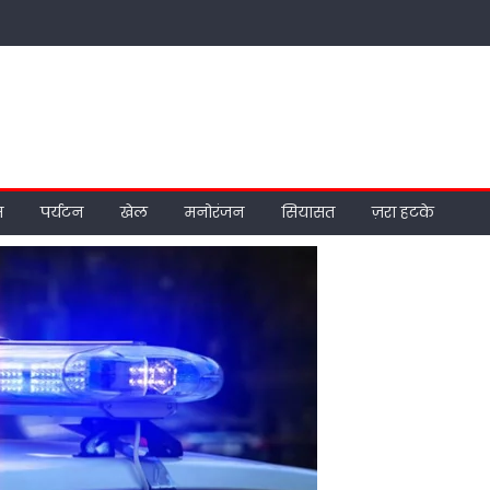
म
पर्यटन
खेल
मनोरंजन
सियासत
ज़रा हटके