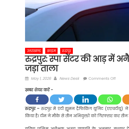
उत्तराखण्ड
क्राइम
रुद्रपुर
रुद्रपुर: स्पा सेंटर की आड़ में
जड़ा ताला
Posted
Author
on
May 1, 2026
News Desk
Comments Off
on
रुद्रपुर:
ख़बर शेयर करें -
स्पा
सेंटर
की
रुद्रपुर –
रुद्रपुर में एंटी ह्यूमन ट्रैफिकिंग यूनिट (एएचटीयू) 
आड़
किया है। टीम ने मौके से तीन अभियुक्तों को गिरफ्तार कर ती
में
अनैतिक
वरिष्ठ पुलिस अधीक्षक अजय गणपति के अनुसार, बुधवार दे