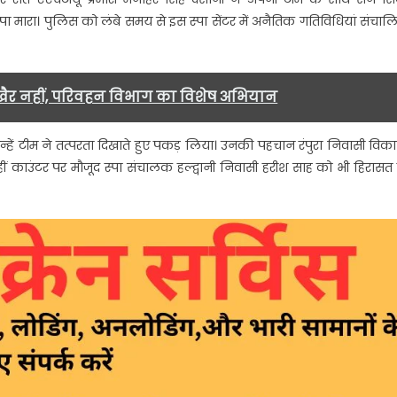
यों
छापा मारा। पुलिस को लंबे समय से इस स्पा सेंटर में अनैतिक गतिविधियां संचाल
,
खैर नहीं, परिवहन विभाग का विशेष अभियान
्हें टीम ने तत्परता दिखाते हुए पकड़ लिया। उनकी पहचान रंपुरा निवासी विक
ं काउंटर पर मौजूद स्पा संचालक हल्द्वानी निवासी हरीश साह को भी हिरासत म