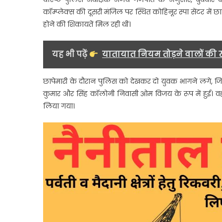
गतिविधि
कॉम्प्लेक्स की दूसरी मंजिल पर स्थित कोहिनूर स्पा सेंटर में 
का
होने की शिकायतें मिल रही थीं।
भंडाफोड़
पुलिस
ने
यह भी पढ़ें
यातायात नियम तोड़ने वालों की 
जड़ा
ताला
छापेमारी के दौरान पुलिस को देखकर दो युवक भागने लगे, जिन
कुमार और सिंह कॉलोनी निवासी ओम विजय के रूप में हुई। वही
लिया गया।