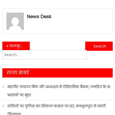
News Desk
Post
लालकुआँ नगर में महर्षि वाल्मीकि की जयंती धूमधाम के साथ मनाई गई
स्वास्थ्य मंत्री डॉ. धन सिंह रावत ने किया विभिन्न विकास कार्यों का शिलान्यास, सुनी स्थानीय लोगों की समस्याएं……
Search
navigation
for:
ताजा खबरे
महापौर गजराज बिष्ट की अध्यक्षता में ऐतिहासिक बैठक, जनहित के 15
प्रस्तावों पर मुहर
वांछितों पर पुलिस का शिकंजा कसता जा रहा, बनभूलपुरा से वारंटी
गिरफ्तार