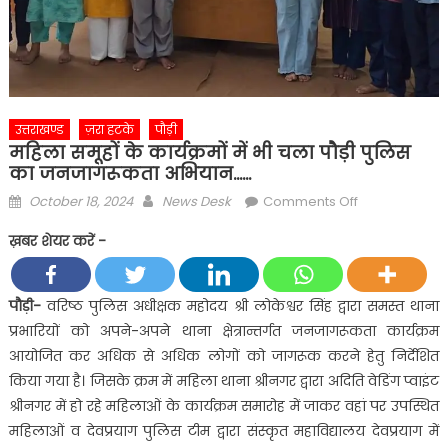
उत्तराखण्ड
ज़रा हटके
पौड़ी
महिला समूहों के कार्यक्रमों में भी चला पौड़ी पुलिस
का जनजागरूकता अभियान……
Posted
Author
on
October 18, 2024
News Desk
Comments Off
on
महिला
ख़बर शेयर करें -
समूहों
के
कार्यक्रमों
पौड़ी-
वरिष्ठ पुलिस अधीक्षक महोदय श्री लोकेश्वर सिंह द्वारा समस्त थाना
में
प्रभारियों को अपने-अपने थाना क्षेत्रान्तर्गत जनजागरूकता कार्यक्रम
भी
आयोजित कर अधिक से अधिक लोगों को जागरूक करने हेतु निर्देशित
चला
किया गया है। जिसके क्रम में महिला थाना श्रीनगर द्वारा अदिति वेडिंग प्वाइंट
पौड़ी
श्रीनगर में हो रहे महिलाओं के कार्यक्रम समारोह में जाकर वहां पर उपस्थित
पुलिस
का
महिलाओं व देवप्रयाग पुलिस टीम द्वारा संस्कृत महाविद्यालय देवप्रयाग में