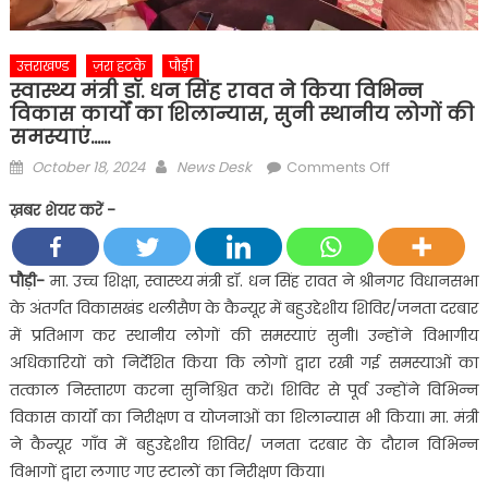
उत्तराखण्ड
ज़रा हटके
पौड़ी
स्वास्थ्य मंत्री डॉ. धन सिंह रावत ने किया विभिन्न
विकास कार्यों का शिलान्यास, सुनी स्थानीय लोगों की
समस्याएं……
Posted
Author
on
October 18, 2024
News Desk
Comments Off
on
स्वास्थ्य
ख़बर शेयर करें -
मंत्री
डॉ.
धन
पौड़ी-
मा. उच्च शिक्षा, स्वास्थ्य मंत्री डॉ. धन सिंह रावत ने श्रीनगर विधानसभा
सिंह
के अंतर्गत विकासखंड थलीसैण के कैन्यूर में बहुउद्देशीय शिविर/जनता दरबार
रावत
में प्रतिभाग कर स्थानीय लोगों की समस्याएं सुनी। उन्होंने विभागीय
ने
अधिकारियों को निर्देशित किया कि लोगों द्वारा रखी गई समस्याओं का
किया
तत्काल निस्तारण करना सुनिश्चित करें। शिविर से पूर्व उन्होंने विभिन्न
विभिन्न
विकास
विकास कार्यों का निरीक्षण व योजनाओं का शिलान्यास भी किया। मा. मंत्री
कार्यों
ने कैन्यूर गाँव में बहुउद्देशीय शिविर/ जनता दरबार के दौरान विभिन्न
का
विभागों द्वारा लगाए गए स्टालों का निरीक्षण किया।