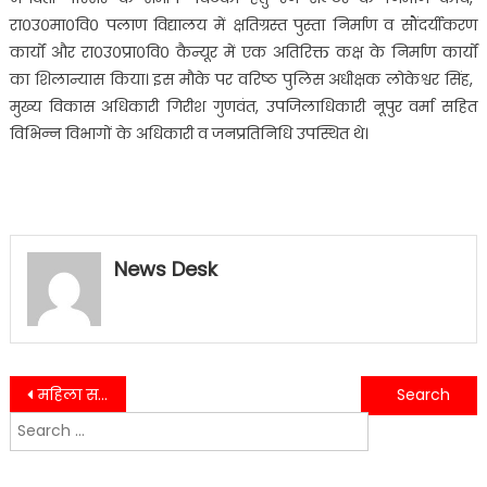
रा०उ०मा०वि० पलाण विद्यालय में क्षतिग्रस्त पुस्ता निर्माण व सौंदर्यीकरण
कार्यों और रा०उ०प्रा०वि० कैन्यूर में एक अतिरिक्त कक्ष के निर्माण कार्यों
का शिलान्यास किया। इस मौके पर वरिष्ठ पुलिस अधीक्षक लोकेश्वर सिंह,
मुख्य विकास अधिकारी गिरीश गुणवंत, उपजिलाधिकारी नूपुर वर्मा सहित
विभिन्न विभागों के अधिकारी व जनप्रतिनिधि उपस्थित थे।
News Desk
Post
महिला समूहों के कार्यक्रमों में भी चला पौड़ी पुलिस का जनजागरूकता अभियान……
रिखणीखाल सामुदायिक स्वास्थ्य केंद्र का नाम अब शहीद हवलदार हरेंद्र सिंह रावत के नाम से जाना जाएगा।
Search
navigation
for: