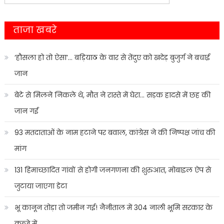
for:
ताजा खबरे
‘हौसला हो तो ऐसा’… बड़ियाठ के वार से तेंदुए को खदेड़ बुजुर्ग ने बचाई
जान
बेटे से मिलने निकले थे, मौत ने रास्ते में घेरा… सड़क हादसे में छह की
जान गई
93 मतदाताओं के नाम हटाने पर बवाल, कांग्रेस ने की निष्पक्ष जांच की
मांग
131 हिमाच्छादित गांवों से होगी जनगणना की शुरुआत, मोबाइल ऐप से
जुटाया जाएगा डेटा
भू कानून तोड़ा तो जमीन गई! नैनीताल में 304 नाली भूमि सरकार के
कब्जे में