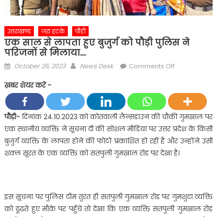
उत्तराखण्ड
ज़रा हटके
पौड़ी
एक साल से लापता हुए बुजुर्ग को पौड़ी पुलिस ने
परिजनों से मिलाया….
Posted
Author
on
October 26, 2023
News Desk
Comments Off
on
एक
ख़बर शेयर करें -
साल
से
लापता
पौड़ी-
दिनांक 24.10.2023 को कोतवाली लैन्सडाउन की चौकी गुमखाल पर
हुए
एक स्थानीय व्यक्ति ने सूचना दी की सोशल मीडिया पर उत्तर प्रदेश के किसी
बुजुर्ग
बुजुर्ग व्यक्ति के लापता होने की फोटो प्रकाशित हो रही है और उन्होंने उसी
को
शक्ल सूरत के एक व्यक्ति को सतपुली गुमखाल रोड पर देखा है।
पौड़ी
पुलिस
ने
परिजनों
इस सूचना पर पुलिस टीम तुरंत ही सतपुली गुमखाल रोड पर गुमशुदा व्यक्ति
से
को ढूंढते हुए मौके पर पहुँचे तो देखा कि एक व्यक्ति सतपुली गुमखाल रोड़
मिलाया….